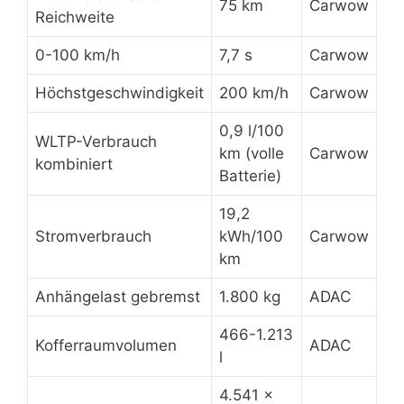
75 km
Carwow
Reichweite
0-100 km/h
7,7 s
Carwow
Höchstgeschwindigkeit
200 km/h
Carwow
0,9 l/100
WLTP-Verbrauch
km (volle
Carwow
kombiniert
Batterie)
19,2
Stromverbrauch
kWh/100
Carwow
km
Anhängelast gebremst
1.800 kg
ADAC
466-1.213
Kofferraumvolumen
ADAC
l
4.541 ×