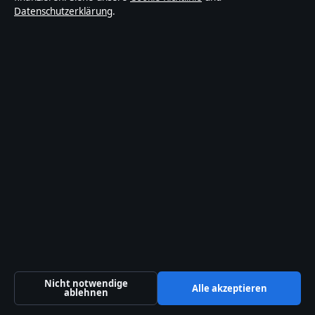
Datenschutzerklärung
.
© 2026 Sachstruktur
Sachstruktur
Deutschlandfokussierte Nachrichten, Analysen und
Hintergründe — mit klaren Bylines, Faktencheck und
redaktioneller Transparenz.
Sachstruktur Media Ltd.
Office 9, Business Centre
Valletta, 0000
+356 2138 9009
Nicht notwendige
Alle akzeptieren
Malta Business Registry: C 92009
ablehnen