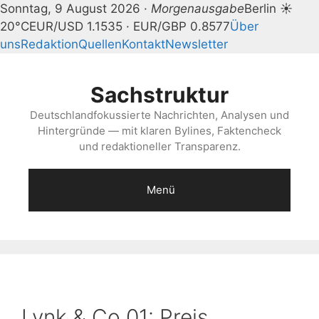
Sonntag, 9 August 2026 ·
Morgenausgabe
Berlin ☀
20°C
EUR/USD 1.1535 · EUR/GBP 0.8577
Über
uns
Redaktion
Quellen
Kontakt
Newsletter
Zum
Inhalt
Sachstruktur
springen
Deutschlandfokussierte Nachrichten, Analysen und
Hintergründe — mit klaren Bylines, Faktencheck
und redaktioneller Transparenz.
Menü
Lynk & Co 01: Preis,