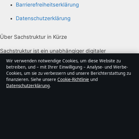
Barrierefreiheitserklärung
Datenschutzerklärung
Über Sachstruktur in Kürze
Sachstruktur ist ein unabhängiger digitaler
Nachrichtenanbieter mit Fokus auf Politik, Wirtschaft,
Wir verwenden notwendige Cookies, um diese Website zu
Technik und Gesellschaft in Deutschland. Jeder Artikel
betreiben, und – mit Ihrer Einwilligung – Analyse- und Werbe-
Cookies, um sie zu verbessern und unsere Berichterstattung zu
trägt eine Byline, wird von einem Redakteur geprüft
finanzieren. Siehe unsere
Cookie-Richtlinie
und
und vor der Veröffentlichung faktengecheckt.
Datenschutzerklärung
.
Die Inhalte dienen ausschließlich der allgemeinen
Information. Allgemeine Anfragen:
info@sachstruktur.de
. Berichtigungen:
corrections@sachstruktur.de
.