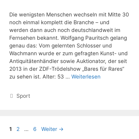
Die wenigsten Menschen wechseln mit Mitte 30
noch einmal komplett die Branche – und
werden dann auch noch deutschlandweit im
Fernsehen bekannt. Wolfgang Pauritsch gelang
genau das: Vom gelernten Schlosser und
Wachmann wurde er zum gefragten Kunst- und
Antiquitätenhändler sowie Auktionator, der seit
2013 in der ZDF-Trödelshow „Bares für Rares“
zu sehen ist. Alter: 53 …
Weiterlesen
Kategorien
Sport
Seite
Seite
Seite
1
2
…
6
Weiter
→