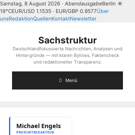
Samstag, 8 August 2026 ·
Abendausgabe
Berlin ☀
19°C
EUR/USD 1.1535 · EUR/GBP 0.8577
Über
uns
Redaktion
Quellen
Kontakt
Newsletter
Zum
Inhalt
Sachstruktur
springen
Deutschlandfokussierte Nachrichten, Analysen und
Hintergründe — mit klaren Bylines, Faktencheck
und redaktioneller Transparenz.
Menü
Michael Engels
PRODUKTREDAKTEUR