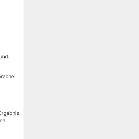
 und
prache
Ergebnis
ten