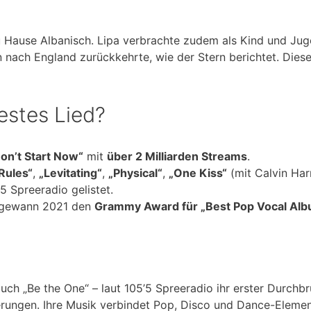
u Hause Albanisch. Lipa verbrachte zudem als Kind und Jug
 nach England zurückkehrte, wie der Stern berichtet. Diese
estes Lied?
on’t Start Now“
mit
über 2 Milliarden Streams
.
Rules“
,
„Levitating“
,
„Physical“
,
„One Kiss“
(mit Calvin Har
5 Spreeradio gelistet.
gewann 2021 den
Grammy Award für „Best Pop Vocal Alb
ch „Be the One“ – laut 105’5 Spreeradio ihr erster Durchbru
erungen. Ihre Musik verbindet Pop, Disco und Dance-Elemen