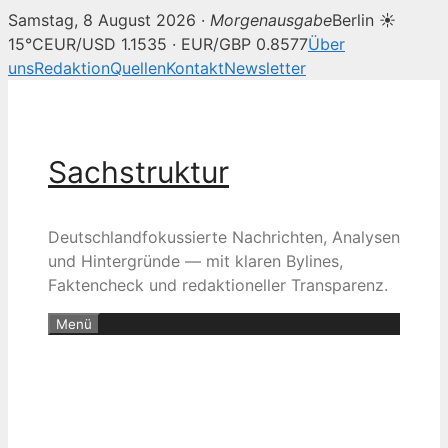
Samstag, 8 August 2026 ·
Morgenausgabe
Berlin ☀
15°C
EUR/USD 1.1535 · EUR/GBP 0.8577
Über
uns
Redaktion
Quellen
Kontakt
Newsletter
Zum
Inhalt
springen
Sachstruktur
Deutschlandfokussierte Nachrichten, Analysen
und Hintergründe — mit klaren Bylines,
Faktencheck und redaktioneller Transparenz.
Menü