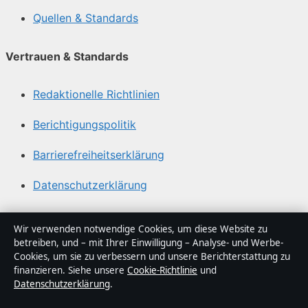
Quellen & Standards
Vertrauen & Standards
Redaktionelle Richtlinien
Berichtigungspolitik
Barrierefreiheitserklärung
Datenschutzerklärung
Über Sachstruktur in Kürze
Wir verwenden notwendige Cookies, um diese Website zu
betreiben, und – mit Ihrer Einwilligung – Analyse- und Werbe-
Sachstruktur ist ein unabhängiger digitaler
Cookies, um sie zu verbessern und unsere Berichterstattung zu
Nachrichtenanbieter mit Fokus auf Politik, Wirtschaft,
finanzieren. Siehe unsere
Cookie-Richtlinie
und
Datenschutzerklärung
.
Technik und Gesellschaft in Deutschland. Jeder Artikel
trägt eine Byline, wird von einem Redakteur geprüft und