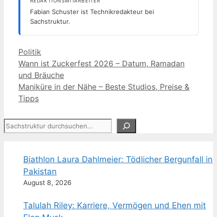
REDAKTIONSMITARBEITER
Fabian Schuster ist Technikredakteur bei
Sachstruktur.
Kategorien
Politik
Wann ist Zuckerfest 2026 – Datum, Ramadan
und Bräuche
Maniküre in der Nähe – Beste Studios, Preise &
Tipps
Suchen
Biathlon Laura Dahlmeier: Tödlicher Bergunfall in
Pakistan
August 8, 2026
Talulah Riley: Karriere, Vermögen und Ehen mit