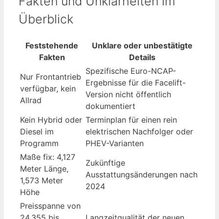
Fakten und Unklarheiten im
Überblick
Feststehende
Unklare oder unbestätigte
Fakten
Details
Spezifische Euro-NCAP-
Nur Frontantrieb
Ergebnisse für die Facelift-
verfügbar, kein
Version nicht öffentlich
Allrad
dokumentiert
Kein Hybrid oder
Terminplan für einen rein
Diesel im
elektrischen Nachfolger oder
Programm
PHEV-Varianten
Maße fix: 4,127
Zukünftige
Meter Länge,
Ausstattungsänderungen nach
1,573 Meter
2024
Höhe
Preisspanne von
24.355 bis
Langzeitqualität der neuen