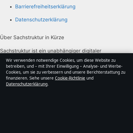
Barrierefreiheitserklärung
Datenschutzerklärung
Über Sachstruktur in Kürze
Sachstruktur ist ein unabhängiger digitaler
Nachrichtenanbieter mit Fokus auf Politik, Wirtschaft,
Wir verwenden notwendige Cookies, um diese Website zu
Technik und Gesellschaft in Deutschland. Jeder Artikel
betreiben, und – mit Ihrer Einwilligung – Analyse- und Werbe-
Cookies, um sie zu verbessern und unsere Berichterstattung zu
trägt eine Byline, wird von einem Redakteur geprüft
finanzieren. Siehe unsere
Cookie-Richtlinie
und
und vor der Veröffentlichung faktengecheckt.
Datenschutzerklärung
.
Die Inhalte dienen ausschließlich der allgemeinen
Information. Allgemeine Anfragen:
info@sachstruktur.de
. Berichtigungen:
corrections@sachstruktur.de
.