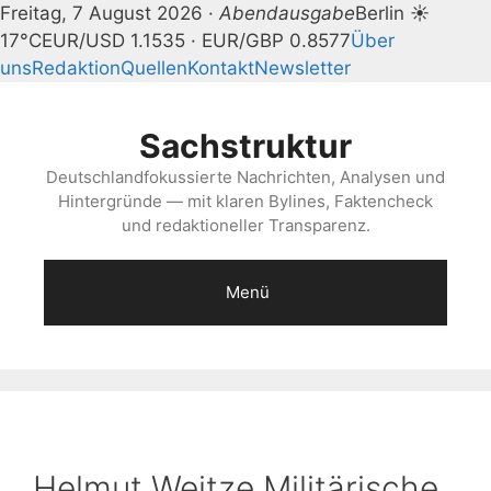
Freitag, 7 August 2026 ·
Abendausgabe
Berlin ☀
17°C
EUR/USD 1.1535 · EUR/GBP 0.8577
Über
uns
Redaktion
Quellen
Kontakt
Newsletter
Zum
Inhalt
Sachstruktur
springen
Deutschlandfokussierte Nachrichten, Analysen und
Hintergründe — mit klaren Bylines, Faktencheck
und redaktioneller Transparenz.
Menü
Helmut Weitze Militärische