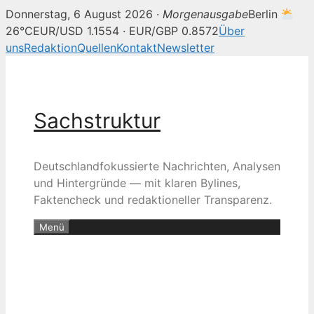
Donnerstag, 6 August 2026 ·
Morgenausgabe
Berlin
26°C
EUR/USD 1.1554 · EUR/GBP 0.8572
Über
uns
Redaktion
Quellen
Kontakt
Newsletter
Zum
Inhalt
springen
Sachstruktur
Deutschlandfokussierte Nachrichten, Analysen
und Hintergründe — mit klaren Bylines,
Faktencheck und redaktioneller Transparenz.
Menü