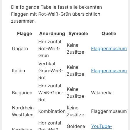
Die folgende Tabelle fasst alle bekannten
Flaggen mit Rot-Weiß-Grün übersichtlich
zusammen.
Flagge
Anordnung
Symbole
Quelle
Horizontal
Keine
Ungarn
Rot-Weiß-
Flaggenmuseum
Zusätze
Grün
Vertikal
Keine
Italien
Grün-Weiß-
Flaggenmuseum
Zusätze
Rot
Horizontal
Keine
Bulgarien
Weiß-Grün-
Wikipedia
Zusätze
Rot
Nordrhein-
Keine
Kombination
Flaggenmuseum
Westfalen
Zusätze
Horizontal
Goldene
YouTube-
Kurdistan
Rot-Weiß-