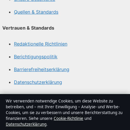
Quellen & Standards
Vertrauen & Standards
Redaktionelle Richtlinien
Berichtigungspolitik
Barrierefreiheitserklärung
Datenschutzerklärung
Über Sachstruktur in Kürze
Wir verwenden notwendige Cookies, um diese Website zu
betreiben, und – mit Ihrer Einwilligung – Analyse- und Werbe-
Sachstruktur ist ein unabhängiger digitaler
Cookies, um sie zu verbessern und unsere Berichterstattung zu
Nachrichtenanbieter mit Fokus auf Politik, Wirtschaft,
finanzieren. Siehe unsere
Cookie-Richtlinie
und
Datenschutzerklärung
.
Technik und Gesellschaft in Deutschland. Jeder Artikel