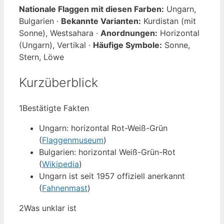
Nationale Flaggen mit diesen Farben:
Ungarn,
Bulgarien ·
Bekannte Varianten:
Kurdistan (mit
Sonne), Westsahara ·
Anordnungen:
Horizontal
(Ungarn), Vertikal ·
Häufige Symbole:
Sonne,
Stern, Löwe
Kurzüberblick
1
Bestätigte Fakten
Ungarn: horizontal Rot-Weiß-Grün
(
Flaggenmuseum
)
Bulgarien: horizontal Weiß-Grün-Rot
(
Wikipedia
)
Ungarn ist seit 1957 offiziell anerkannt
(
Fahnenmast
)
2
Was unklar ist