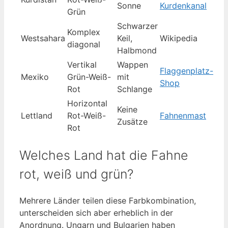
Sonne
Kurdenkanal
Grün
Schwarzer
Komplex
Westsahara
Keil,
Wikipedia
diagonal
Halbmond
Vertikal
Wappen
Flaggenplatz-
Mexiko
Grün-Weiß-
mit
Shop
Rot
Schlange
Horizontal
Keine
Lettland
Rot-Weiß-
Fahnenmast
Zusätze
Rot
Welches Land hat die Fahne
rot, weiß und grün?
Mehrere Länder teilen diese Farbkombination,
unterscheiden sich aber erheblich in der
Anordnung. Ungarn und Bulgarien haben