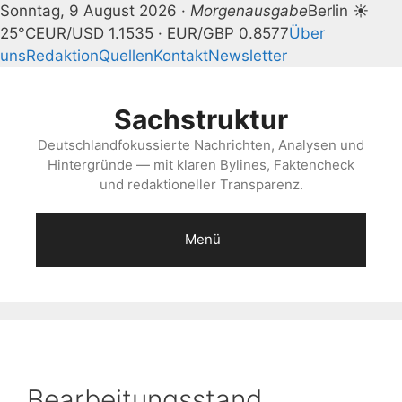
Sonntag, 9 August 2026 ·
Morgenausgabe
Berlin ☀
25°C
EUR/USD 1.1535 · EUR/GBP 0.8577
Über
uns
Redaktion
Quellen
Kontakt
Newsletter
Zum
Inhalt
Sachstruktur
springen
Deutschlandfokussierte Nachrichten, Analysen und
Hintergründe — mit klaren Bylines, Faktencheck
und redaktioneller Transparenz.
Menü
Bearbeitungsstand