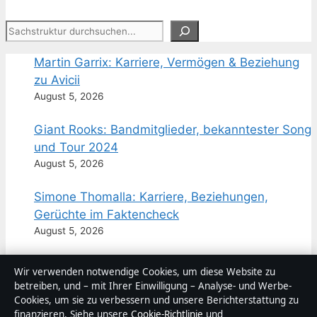
Suchen
Martin Garrix: Karriere, Vermögen & Beziehung
zu Avicii
August 5, 2026
Giant Rooks: Bandmitglieder, bekanntester Song
und Tour 2024
August 5, 2026
Simone Thomalla: Karriere, Beziehungen,
Gerüchte im Faktencheck
August 5, 2026
Simon Bohr: Freispruch nach Polizistenmord –
Wir verwenden notwendige Cookies, um diese Website zu
alle Hintergründe
betreiben, und – mit Ihrer Einwilligung – Analyse- und Werbe-
August 5, 2026
Cookies, um sie zu verbessern und unsere Berichterstattung zu
Der Fall Simon Bohr: Warum der Täter
finanzieren. Siehe unsere
Cookie-Richtlinie
und