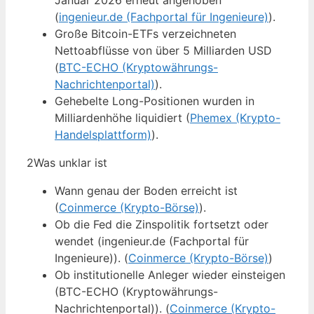
Januar 2026 erneut angehoben
(
ingenieur.de (Fachportal für Ingenieure)
).
Große Bitcoin-ETFs verzeichneten
Nettoabflüsse von über 5 Milliarden USD
(
BTC-ECHO (Kryptowährungs-
Nachrichtenportal)
).
Gehebelte Long-Positionen wurden in
Milliardenhöhe liquidiert (
Phemex (Krypto-
Handelsplattform)
).
2
Was unklar ist
Wann genau der Boden erreicht ist
(
Coinmerce (Krypto-Börse)
).
Ob die Fed die Zinspolitik fortsetzt oder
wendet (ingenieur.de (Fachportal für
Ingenieure)). (
Coinmerce (Krypto-Börse)
)
Ob institutionelle Anleger wieder einsteigen
(BTC-ECHO (Kryptowährungs-
Nachrichtenportal)). (
Coinmerce (Krypto-