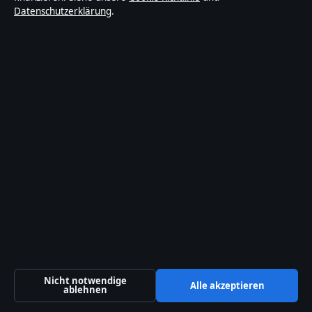
Datenschutzerklärung
.
freigesprochen wurde
August 5, 2026
Bonita Grupp: Kind, Vermögen, Familie &
Trigema – alle Infos
August 4, 2026
Lokal
Politik
Reportage
Sport
Technik
Welt
Wirtschaft
© 2026 Sachstruktur
Nicht notwendige
Alle akzeptieren
ablehnen
Sachstruktur