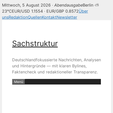
Mittwoch, 5 August 2026 ·
Abendausgabe
Berlin ⛅
23°C
EUR/USD 1.1554 · EUR/GBP 0.8572
Über
uns
Redaktion
Quellen
Kontakt
Newsletter
Zum
Inhalt
springen
Sachstruktur
Deutschlandfokussierte Nachrichten, Analysen
und Hintergründe — mit klaren Bylines,
Faktencheck und redaktioneller Transparenz.
Menü