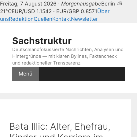
Freitag, 7 August 2026 ·
Morgenausgabe
Berlin ⛅
21°C
EUR/USD 1.1542 · EUR/GBP 0.8571
Über
uns
Redaktion
Quellen
Kontakt
Newsletter
Zum
Inhalt
Sachstruktur
springen
Deutschlandfokussierte Nachrichten, Analysen und
Hintergründe — mit klaren Bylines, Faktencheck
und redaktioneller Transparenz.
Menü
Bata Illic: Alter, Ehefrau,