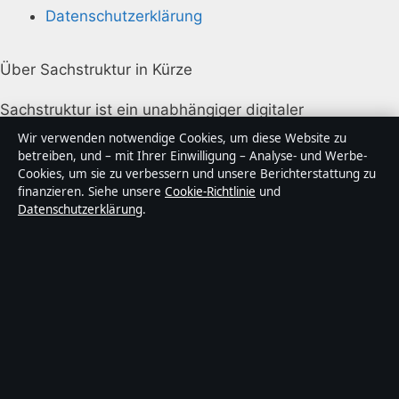
Datenschutzerklärung
Über Sachstruktur in Kürze
Sachstruktur ist ein unabhängiger digitaler
Nachrichtenanbieter mit Fokus auf Politik, Wirtschaft,
Wir verwenden notwendige Cookies, um diese Website zu
Technik und Gesellschaft in Deutschland. Jeder Artikel
betreiben, und – mit Ihrer Einwilligung – Analyse- und Werbe-
Cookies, um sie zu verbessern und unsere Berichterstattung zu
trägt eine Byline, wird von einem Redakteur geprüft
finanzieren. Siehe unsere
Cookie-Richtlinie
und
und vor der Veröffentlichung faktengecheckt.
Datenschutzerklärung
.
Die Inhalte dienen ausschließlich der allgemeinen
Information. Allgemeine Anfragen:
info@sachstruktur.de
. Berichtigungen:
corrections@sachstruktur.de
.
Herausgeber:
Sachstruktur Media Ltd., Valletta ·