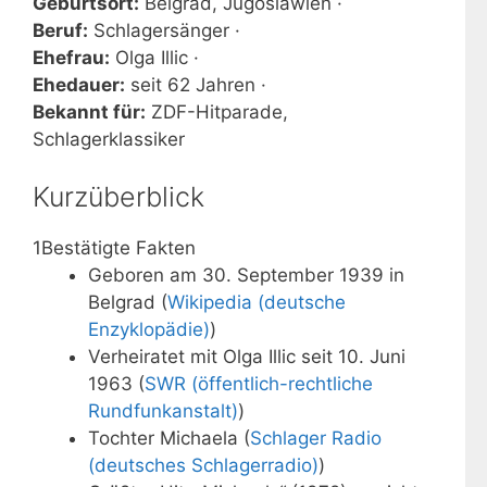
Geburtsort:
Belgrad, Jugoslawien ·
Beruf:
Schlagersänger ·
Ehefrau:
Olga Illic ·
Ehedauer:
seit 62 Jahren ·
Bekannt für:
ZDF-Hitparade,
Schlagerklassiker
Kurzüberblick
1
Bestätigte Fakten
Geboren am 30. September 1939 in
Belgrad (
Wikipedia (deutsche
Enzyklopädie)
)
Verheiratet mit Olga Illic seit 10. Juni
1963 (
SWR (öffentlich-rechtliche
Rundfunkanstalt)
)
Tochter Michaela (
Schlager Radio
(deutsches Schlagerradio)
)