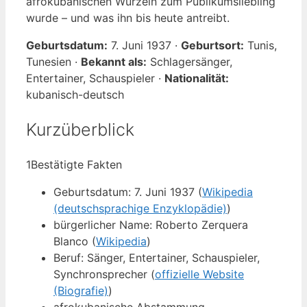
afrokubanischen Wurzeln zum Publikumsliebling
wurde – und was ihn bis heute antreibt.
Geburtsdatum:
7. Juni 1937 ·
Geburtsort:
Tunis,
Tunesien ·
Bekannt als:
Schlagersänger,
Entertainer, Schauspieler ·
Nationalität:
kubanisch-deutsch
Kurzüberblick
1
Bestätigte Fakten
Geburtsdatum: 7. Juni 1937 (
Wikipedia
(deutschsprachige Enzyklopädie)
)
bürgerlicher Name: Roberto Zerquera
Blanco (
Wikipedia
)
Beruf: Sänger, Entertainer, Schauspieler,
Synchronsprecher (
offizielle Website
(Biografie)
)