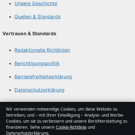
Unsere Geschichte
Quellen & Standards
Vertrauen & Standards
Redaktionelle Richtlinien
Berichtigungspolitik
Barrierefreiheitserklärung
Datenschutzerklärung
Über Sachstruktur in Kürze
Wir verwenden notwendige Cookies, um diese Website zu
betreiben, und – mit Ihrer Einwilligung – Analyse- und Werbe-
Sachstruktur ist ein unabhängiger digitaler
Cookies, um sie zu verbessern und unsere Berichterstattung zu
Nachrichtenanbieter mit Fokus auf Politik, Wirtschaft,
finanzieren. Siehe unsere
Cookie-Richtlinie
und
Datenschutzerklärung
.
Technik und Gesellschaft in Deutschland. Jeder Artikel