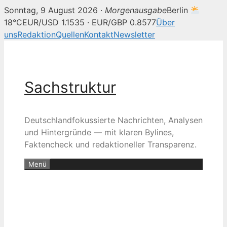
Sonntag, 9 August 2026 ·
Morgenausgabe
Berlin
18°C
EUR/USD 1.1535 · EUR/GBP 0.8577
Über
uns
Redaktion
Quellen
Kontakt
Newsletter
Zum
Inhalt
springen
Sachstruktur
Deutschlandfokussierte Nachrichten, Analysen
und Hintergründe — mit klaren Bylines,
Faktencheck und redaktioneller Transparenz.
Menü