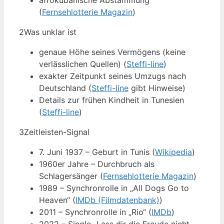
afrokubanische Abstammung
(
Fernsehlotterie Magazin
)
2
Was unklar ist
genaue Höhe seines Vermögens (keine
verlässlichen Quellen) (
Steffi-line
)
exakter Zeitpunkt seines Umzugs nach
Deutschland (
Steffi-line
gibt Hinweise)
Details zur frühen Kindheit in Tunesien
(
Steffi-line
)
3
Zeitleisten-Signal
7. Juni 1937 – Geburt in Tunis (
Wikipedia
)
1960er Jahre – Durchbruch als
Schlagersänger (
Fernsehlotterie Magazin
)
1989 – Synchronrolle in „All Dogs Go to
Heaven“ (
IMDb (Filmdatenbank)
)
2011 – Synchronrolle in „Rio“ (
IMDb
)