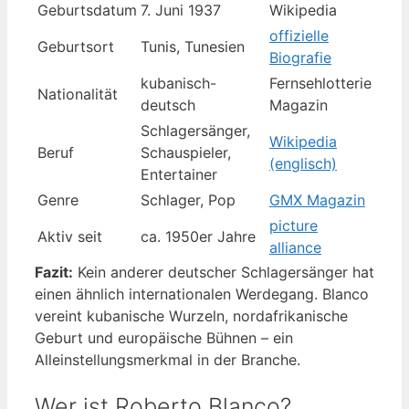
Geburtsdatum
7. Juni 1937
Wikipedia
offizielle
Geburtsort
Tunis, Tunesien
Biografie
kubanisch-
Fernsehlotterie
Nationalität
deutsch
Magazin
Schlagersänger,
Wikipedia
Beruf
Schauspieler,
(englisch)
Entertainer
Genre
Schlager, Pop
GMX Magazin
picture
Aktiv seit
ca. 1950er Jahre
alliance
Fazit:
Kein anderer deutscher Schlagersänger hat
einen ähnlich internationalen Werdegang. Blanco
vereint kubanische Wurzeln, nordafrikanische
Geburt und europäische Bühnen – ein
Alleinstellungsmerkmal in der Branche.
Wer ist Roberto Blanco?