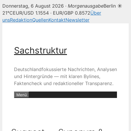
Donnerstag, 6 August 2026 ·
Morgenausgabe
Berlin ☀
21°C
EUR/USD 1.1554 · EUR/GBP 0.8572
Über
uns
Redaktion
Quellen
Kontakt
Newsletter
Zum
Inhalt
springen
Sachstruktur
Deutschlandfokussierte Nachrichten, Analysen
und Hintergründe — mit klaren Bylines,
Faktencheck und redaktioneller Transparenz.
Menü