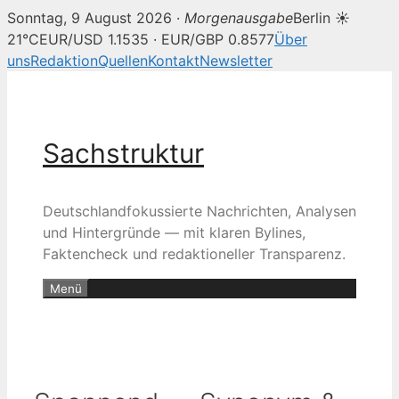
Sonntag, 9 August 2026 ·
Morgenausgabe
Berlin ☀
21°C
EUR/USD 1.1535 · EUR/GBP 0.8577
Über
uns
Redaktion
Quellen
Kontakt
Newsletter
Zum
Inhalt
springen
Sachstruktur
Deutschlandfokussierte Nachrichten, Analysen
und Hintergründe — mit klaren Bylines,
Faktencheck und redaktioneller Transparenz.
Menü