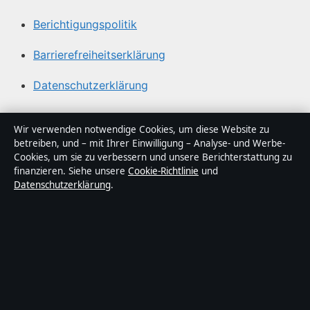
Berichtigungspolitik
Barrierefreiheitserklärung
Datenschutzerklärung
Über Sachstruktur in Kürze
Wir verwenden notwendige Cookies, um diese Website zu
betreiben, und – mit Ihrer Einwilligung – Analyse- und Werbe-
Sachstruktur ist ein unabhängiger digitaler
Cookies, um sie zu verbessern und unsere Berichterstattung zu
Nachrichtenanbieter mit Fokus auf Politik, Wirtschaft,
finanzieren. Siehe unsere
Cookie-Richtlinie
und
Datenschutzerklärung
.
Technik und Gesellschaft in Deutschland. Jeder Artikel
trägt eine Byline, wird von einem Redakteur geprüft und
vor der Veröffentlichung faktengecheckt.
Die Inhalte dienen ausschließlich der allgemeinen
Information. Allgemeine Anfragen:
info@sachstruktur.de
.
Berichtigungen:
corrections@sachstruktur.de
.