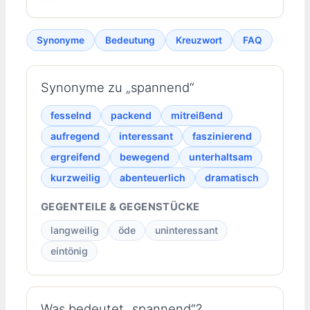
Synonyme
Bedeutung
Kreuzwort
FAQ
Synonyme zu „spannend“
fesselnd
packend
mitreißend
aufregend
interessant
faszinierend
ergreifend
bewegend
unterhaltsam
kurzweilig
abenteuerlich
dramatisch
GEGENTEILE & GEGENSTÜCKE
langweilig
öde
uninteressant
eintönig
Was bedeutet „spannend“?