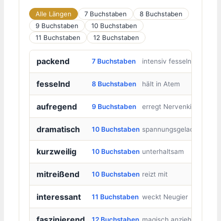
Alle Längen
7 Buchstaben
8 Buchstaben
9 Buchstaben
10 Buchstaben
11 Buchstaben
12 Buchstaben
packend
7 Buchstaben
intensiv fesselnd
fesselnd
8 Buchstaben
hält in Atem
aufregend
9 Buchstaben
erregt Nervenkitzel
dramatisch
10 Buchstaben
spannungsgeladen
kurzweilig
10 Buchstaben
unterhaltsam
mitreißend
10 Buchstaben
reizt mit
interessant
11 Buchstaben
weckt Neugier
faszinierend
12 Buchstaben
magisch anziehend