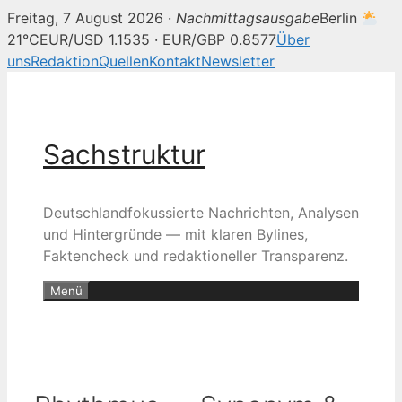
Freitag, 7 August 2026 ·
Nachmittagsausgabe
Berlin
21°C
EUR/USD 1.1535 · EUR/GBP 0.8577
Über
uns
Redaktion
Quellen
Kontakt
Newsletter
Zum
Inhalt
springen
Sachstruktur
Deutschlandfokussierte Nachrichten, Analysen
und Hintergründe — mit klaren Bylines,
Faktencheck und redaktioneller Transparenz.
Menü