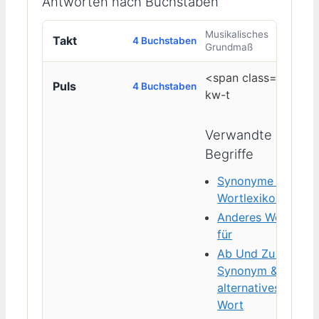
Antworten nach Buchstaben
Musikalisches
Takt
4 Buchstaben
Grundmaß
<span class="sru-
Puls
4 Buchstaben
kw-t
Verwandte
Begriffe
Synonyme &
Wortlexikon
Anderes Wort
für
Ab Und Zu —
Synonym &
alternatives
Wort