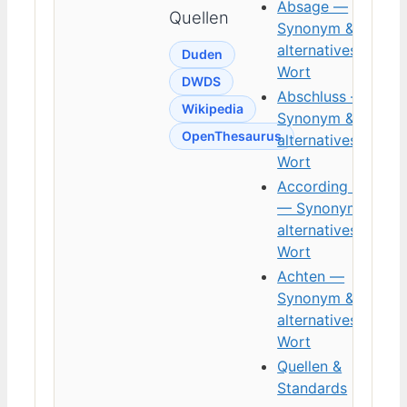
Absage —
Quellen
Synonym &
alternatives
Duden
Wort
DWDS
Abschluss —
Wikipedia
Synonym &
OpenThesaurus
alternatives
Wort
According To
— Synonym &
alternatives
Wort
Achten —
Synonym &
alternatives
Wort
Quellen &
Standards