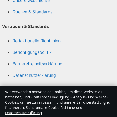
Unsere Geschichte
Quellen & Standards
Vertrauen & Standards
Redaktionelle Richtlinien
Berichtigungspolitik
Barrierefreiheitserklärung
Datenschutzerklärung
Über Sachstruktur in Kürze
Wir verwenden notwendige Cookies, um diese Website zu
betreiben, und – mit Ihrer Einwilligung – Analyse- und Werbe-
Sachstruktur ist ein unabhängiger digitaler
Cookies, um sie zu verbessern und unsere Berichterstattung zu
Nachrichtenanbieter mit Fokus auf Politik, Wirtschaft,
finanzieren. Siehe unsere
Cookie-Richtlinie
und
Datenschutzerklärung
.
Technik und Gesellschaft in Deutschland. Jeder Artikel