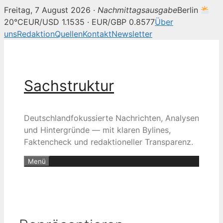
Freitag, 7 August 2026 ·
Nachmittagsausgabe
Berlin
20°C
EUR/USD 1.1535 · EUR/GBP 0.8577
Über
uns
Redaktion
Quellen
Kontakt
Newsletter
Zum
Inhalt
springen
Sachstruktur
Deutschlandfokussierte Nachrichten, Analysen
und Hintergründe — mit klaren Bylines,
Faktencheck und redaktioneller Transparenz.
Menü