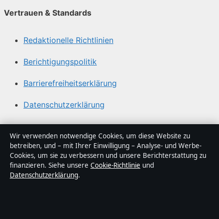
Vertrauen & Standards
Redaktionelle Richtlinien
Berichtigungspolitik
Barrierefreiheitserklärung
Datenschutzerklärung
Über Sachstruktur in Kürze
Wir verwenden notwendige Cookies, um diese Website zu
betreiben, und – mit Ihrer Einwilligung – Analyse- und Werbe-
Sachstruktur ist ein unabhängiger digitaler
Cookies, um sie zu verbessern und unsere Berichterstattung zu
Nachrichtenanbieter mit Fokus auf Politik, Wirtschaft,
finanzieren. Siehe unsere
Cookie-Richtlinie
und
Datenschutzerklärung
.
Technik und Gesellschaft in Deutschland. Jeder Artikel
trägt eine Byline, wird von einem Redakteur geprüft und
vor der Veröffentlichung faktengecheckt.