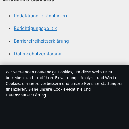
Redaktionelle Richtlinien
Berichtigungspolitik
Barrierefreiheitserklärung
Datenschutzerklärung
Über Sachstruktur in Kürze
Wir verwenden notwendige Cookies, um diese Website zu
betreiben, und – mit Ihrer Einwilligung – Analyse- und Werbe-
Sachstruktur ist ein unabhängiger digitaler
Cookies, um sie zu verbessern und unsere Berichterstattung zu
Nachrichtenanbieter mit Fokus auf Politik, Wirtschaft,
finanzieren. Siehe unsere
Cookie-Richtlinie
und
Datenschutzerklärung
.
Technik und Gesellschaft in Deutschland. Jeder Artikel
trägt eine Byline, wird von einem Redakteur geprüft und
vor der Veröffentlichung faktengecheckt.
Die Inhalte dienen ausschließlich der allgemeinen