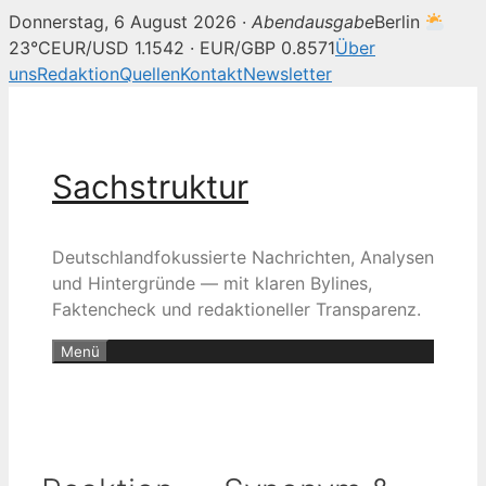
Donnerstag, 6 August 2026 ·
Abendausgabe
Berlin
23°C
EUR/USD 1.1542 · EUR/GBP 0.8571
Über
uns
Redaktion
Quellen
Kontakt
Newsletter
Zum
Inhalt
springen
Sachstruktur
Deutschlandfokussierte Nachrichten, Analysen
und Hintergründe — mit klaren Bylines,
Faktencheck und redaktioneller Transparenz.
Menü