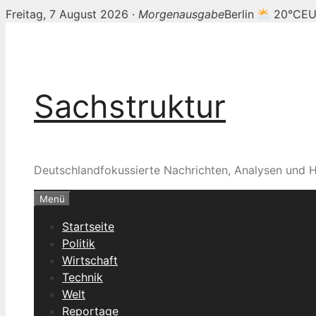
Freitag, 7 August 2026 ·
Morgenausgabe
Berlin
20°C
EU
Zum
Inhalt
springen
Sachstruktur
Deutschlandfokussierte Nachrichten, Analysen und H
Menü
Startseite
Politik
Wirtschaft
Technik
Welt
Reportage