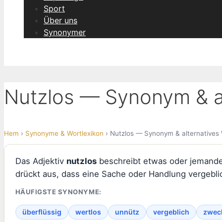
Sport
Über uns
Synonymer
Nutzlos — Synonym & al
Hem
›
Synonyme & Wortlexikon
› Nutzlos — Synonym & alternatives
Das Adjektiv
nutzlos
beschreibt etwas oder jemanden
drückt aus, dass eine Sache oder Handlung vergeblic
HÄUFIGSTE SYNONYME:
überflüssig
wertlos
unnütz
vergeblich
zwec