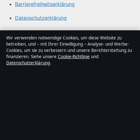
Barrierefreiheitserklärung
Datenschutzerklärung
Über Sachstruktur in Kürze
Wir verwenden notwendige Cookies, um diese Website zu
betreiben, und – mit Ihrer Einwilligung – Analyse- und Werbe-
Sachstruktur ist ein unabhängiger digitaler
Cookies, um sie zu verbessern und unsere Berichterstattung zu
Nachrichtenanbieter mit Fokus auf Politik, Wirtschaft,
finanzieren. Siehe unsere
Cookie-Richtlinie
und
Datenschutzerklärung
.
Technik und Gesellschaft in Deutschland. Jeder Artikel
trägt eine Byline, wird von einem Redakteur geprüft und
vor der Veröffentlichung faktengecheckt.
Die Inhalte dienen ausschließlich der allgemeinen
Information. Allgemeine Anfragen:
info@sachstruktur.de
.
Berichtigungen:
corrections@sachstruktur.de
.
Herausgeber:
Sachstruktur Media Ltd., Valletta ·
Verantwortlicher Herausgeber:
Florian Schmid,