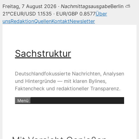
Freitag, 7 August 2026 ·
Nachmittagsausgabe
Berlin ⛅
21°C
EUR/USD 1.1535 · EUR/GBP 0.8577
Über
uns
Redaktion
Quellen
Kontakt
Newsletter
Zum
Inhalt
springen
Sachstruktur
Deutschlandfokussierte Nachrichten, Analysen
und Hintergründe — mit klaren Bylines,
Faktencheck und redaktioneller Transparenz.
Menü