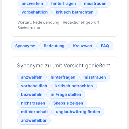
anzweifeln
hinterfragen
misstrauen
vorbehaltlich
kritisch betrachten
Wortart: Redewendung · Redaktionell geprüft ·
Sachstruktur
Synonyme
Bedeutung
Kreuzwort
FAQ
Synonyme zu „mit Vorsicht genießen“
anzweifeln
hinterfragen
misstrauen
vorbehaltlich
kritisch betrachten
bezweifeln
in Frage stellen
nicht trauen
Skepsis zeigen
mit Vorbehalt
unglaubwürdig finden
anzweifelbar