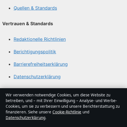
Quellen & Standards
Vertrauen & Standards
Redaktionelle Richtlinien
Berichtigungspolitik
Barrierefreiheitserklärung
Datenschutzerklärung
Über Sachstruktur in Kürze
Wir verwenden notwendige Cookies, um diese Website zu
betreiben, und – mit Ihrer Einwilligung – Analyse- und Werbe-
Sachstruktur ist ein unabhängiger digitaler
Cookies, um sie zu verbessern und unsere Berichterstattung zu
Nachrichtenanbieter mit Fokus auf Politik, Wirtschaft,
finanzieren. Siehe unsere
Cookie-Richtlinie
und
Datenschutzerklärung
.
Technik und Gesellschaft in Deutschland. Jeder Artikel
trägt eine Byline, wird von einem Redakteur geprüft und