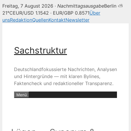
Freitag, 7 August 2026 ·
Nachmittagsausgabe
Berlin ⛅
21°C
EUR/USD 1.1542 · EUR/GBP 0.8571
Über
uns
Redaktion
Quellen
Kontakt
Newsletter
Zum
Inhalt
springen
Sachstruktur
Deutschlandfokussierte Nachrichten, Analysen
und Hintergründe — mit klaren Bylines,
Faktencheck und redaktioneller Transparenz.
Menü