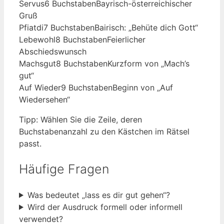
Servus
6 Buchstaben
Bayrisch-österreichischer
Gruß
Pfiatdi
7 Buchstaben
Bairisch: „Behüte dich Gott“
Lebewohl
8 Buchstaben
Feierlicher
Abschiedswunsch
Machsgut
8 Buchstaben
Kurzform von „Mach’s
gut“
Auf Wieder
9 Buchstaben
Beginn von „Auf
Wiedersehen“
Tipp: Wählen Sie die Zeile, deren
Buchstabenanzahl zu den Kästchen im Rätsel
passt.
Häufige Fragen
Was bedeutet „lass es dir gut gehen“?
Wird der Ausdruck formell oder informell
verwendet?