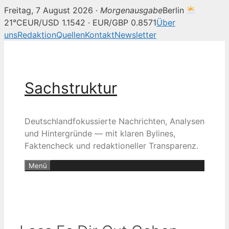
Freitag, 7 August 2026 ·
Morgenausgabe
Berlin
21°C
EUR/USD 1.1542 · EUR/GBP 0.8571
Über
uns
Redaktion
Quellen
Kontakt
Newsletter
Zum
Inhalt
springen
Sachstruktur
Deutschlandfokussierte Nachrichten, Analysen
und Hintergründe — mit klaren Bylines,
Faktencheck und redaktioneller Transparenz.
Menü