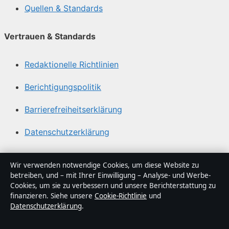
Quellen & Standards
Vertrauen & Standards
Redaktionelle Richtlinien
Berichtigungspolitik
Barrierefreiheitserklärung
Datenschutzerklärung
Über Sachstruktur in Kürze
Wir verwenden notwendige Cookies, um diese Website zu
betreiben, und – mit Ihrer Einwilligung – Analyse- und Werbe-
Sachstruktur ist ein unabhängiger digitaler
Cookies, um sie zu verbessern und unsere Berichterstattung zu
Nachrichtenanbieter mit Fokus auf Politik, Wirtschaft,
finanzieren. Siehe unsere
Cookie-Richtlinie
und
Datenschutzerklärung
.
Technik und Gesellschaft in Deutschland. Jeder Artikel
trägt eine Byline, wird von einem Redakteur geprüft und