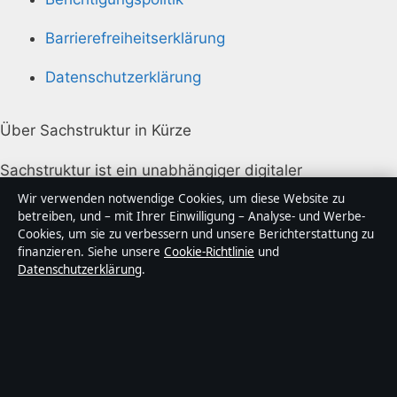
Barrierefreiheitserklärung
Datenschutzerklärung
Über Sachstruktur in Kürze
Sachstruktur ist ein unabhängiger digitaler
Nachrichtenanbieter mit Fokus auf Politik, Wirtschaft,
Wir verwenden notwendige Cookies, um diese Website zu
Technik und Gesellschaft in Deutschland. Jeder Artikel
betreiben, und – mit Ihrer Einwilligung – Analyse- und Werbe-
Cookies, um sie zu verbessern und unsere Berichterstattung zu
trägt eine Byline, wird von einem Redakteur geprüft
finanzieren. Siehe unsere
Cookie-Richtlinie
und
und vor der Veröffentlichung faktengecheckt.
Datenschutzerklärung
.
Die Inhalte dienen ausschließlich der allgemeinen
Information. Allgemeine Anfragen:
info@sachstruktur.de
. Berichtigungen:
corrections@sachstruktur.de
.