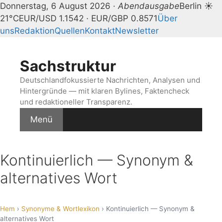
Donnerstag, 6 August 2026 ·
Abendausgabe
Berlin ☀
21°C
EUR/USD 1.1542 · EUR/GBP 0.8571
Über
uns
Redaktion
Quellen
Kontakt
Newsletter
Zum
Inhalt
Sachstruktur
springen
Deutschlandfokussierte Nachrichten, Analysen und
Hintergründe — mit klaren Bylines, Faktencheck
und redaktioneller Transparenz.
Menü
Kontinuierlich — Synonym &
alternatives Wort
Hem
›
Synonyme & Wortlexikon
› Kontinuierlich — Synonym &
alternatives Wort