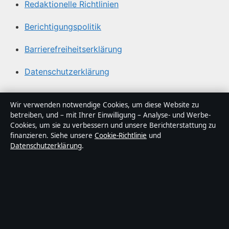
Redaktionelle Richtlinien
Berichtigungspolitik
Barrierefreiheitserklärung
Datenschutzerklärung
Über Sachstruktur in Kürze
Wir verwenden notwendige Cookies, um diese Website zu
betreiben, und – mit Ihrer Einwilligung – Analyse- und Werbe-
Sachstruktur ist ein unabhängiger digitaler
Cookies, um sie zu verbessern und unsere Berichterstattung zu
Nachrichtenanbieter mit Fokus auf Politik, Wirtschaft,
finanzieren. Siehe unsere
Cookie-Richtlinie
und
Datenschutzerklärung
.
Technik und Gesellschaft in Deutschland. Jeder Artikel
trägt eine Byline, wird von einem Redakteur geprüft und
vor der Veröffentlichung faktengecheckt.
Die Inhalte dienen ausschließlich der allgemeinen
Information. Allgemeine Anfragen:
info@sachstruktur.de
.