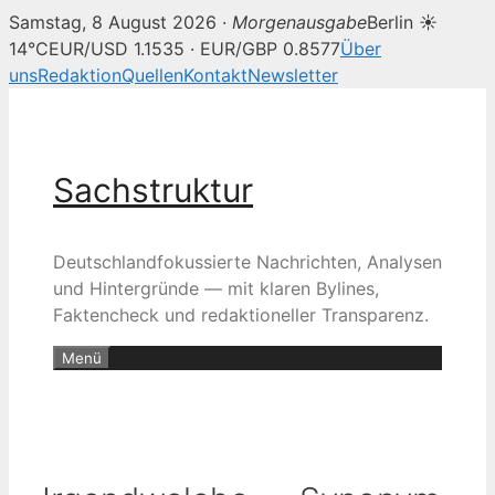
Samstag, 8 August 2026 ·
Morgenausgabe
Berlin ☀
14°C
EUR/USD 1.1535 · EUR/GBP 0.8577
Über
uns
Redaktion
Quellen
Kontakt
Newsletter
Zum
Inhalt
springen
Sachstruktur
Deutschlandfokussierte Nachrichten, Analysen
und Hintergründe — mit klaren Bylines,
Faktencheck und redaktioneller Transparenz.
Menü