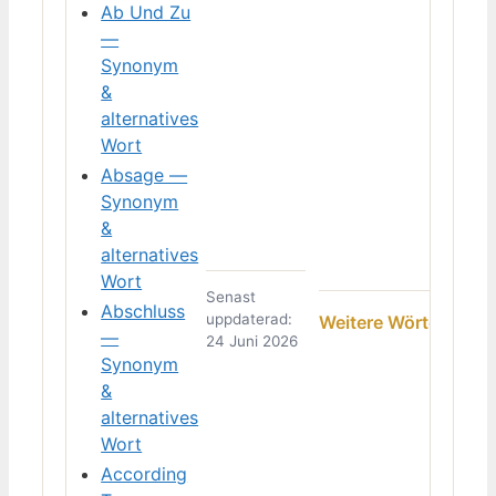
Ab Und Zu
—
Synonym
&
alternatives
Wort
Absage —
Synonym
&
alternatives
Wort
Senast
Abschluss
uppdaterad:
Weitere Wörter →
—
24 Juni 2026
Synonym
&
alternatives
Wort
According