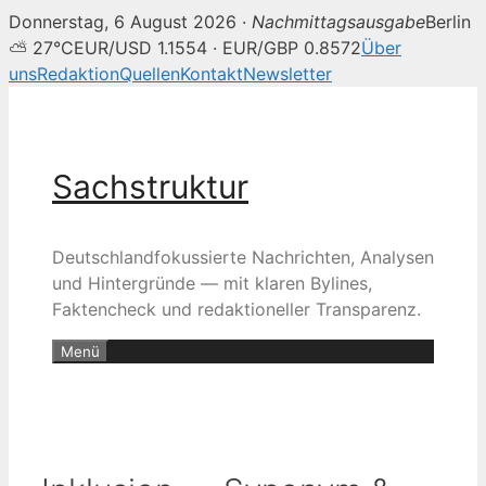
Donnerstag, 6 August 2026 ·
Nachmittagsausgabe
Berlin
⛅ 27°C
EUR/USD 1.1554 · EUR/GBP 0.8572
Über
uns
Redaktion
Quellen
Kontakt
Newsletter
Zum
Inhalt
springen
Sachstruktur
Deutschlandfokussierte Nachrichten, Analysen
und Hintergründe — mit klaren Bylines,
Faktencheck und redaktioneller Transparenz.
Menü