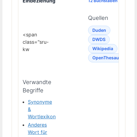
Einbeziehung
12 Buchstaben
Quellen
Duden
<span
DWDS
class="sru-
Wikipedia
kw
OpenThesaurus
Verwandte
Begriffe
Synonyme
&
Wortlexikon
Anderes
Wort für