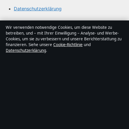
Datenschutzerklärung
Über Sachstruktur in Kürze
Wir verwenden notwendige Cookies, um diese Website zu
betreiben, und – mit Ihrer Einwilligung – Analyse- und Werbe-
Sachstruktur ist ein unabhängiger digitaler
Cookies, um sie zu verbessern und unsere Berichterstattung zu
Nachrichtenanbieter mit Fokus auf Politik, Wirtschaft,
finanzieren. Siehe unsere
Cookie-Richtlinie
und
Datenschutzerklärung
.
Technik und Gesellschaft in Deutschland. Jeder Artikel
trägt eine Byline, wird von einem Redakteur geprüft und
vor der Veröffentlichung faktengecheckt.
Die Inhalte dienen ausschließlich der allgemeinen
Information. Allgemeine Anfragen:
info@sachstruktur.de
.
Berichtigungen:
corrections@sachstruktur.de
.
Herausgeber:
Sachstruktur Media Ltd., Valletta ·
Verantwortlicher Herausgeber:
Florian Schmid,
Chefredakteur · Malta Business Registry C 92009