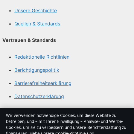
Unsere Geschichte
Quellen & Standards
Vertrauen & Standards
Redaktionelle Richtlinien
Berichtigungspolitik
Barrierefreiheitserklärung
Datenschutzerklärung
Über Sachstruktur in Kürze
Wir verwenden notwendige Cookies, um diese Website zu
betreiben, und – mit Ihrer Einwilligung – Analyse- und Werbe-
Sachstruktur ist ein unabhängiger digitaler
Cookies, um sie zu verbessern und unsere Berichterstattung zu
Nachrichtenanbieter mit Fokus auf Politik, Wirtschaft,
finanzieren. Siehe unsere
Cookie-Richtlinie
und