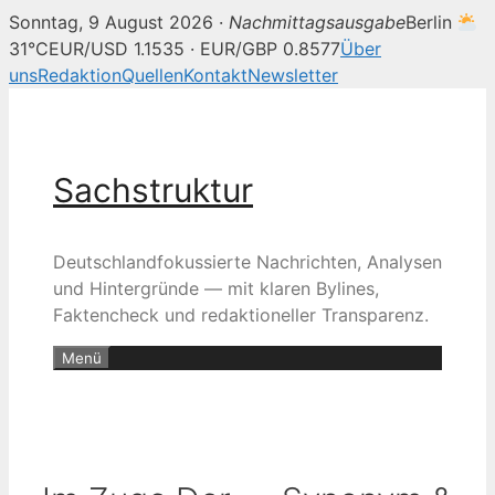
Sonntag, 9 August 2026 ·
Nachmittagsausgabe
Berlin
31°C
EUR/USD 1.1535 · EUR/GBP 0.8577
Über
uns
Redaktion
Quellen
Kontakt
Newsletter
Zum
Inhalt
springen
Sachstruktur
Deutschlandfokussierte Nachrichten, Analysen
und Hintergründe — mit klaren Bylines,
Faktencheck und redaktioneller Transparenz.
Menü