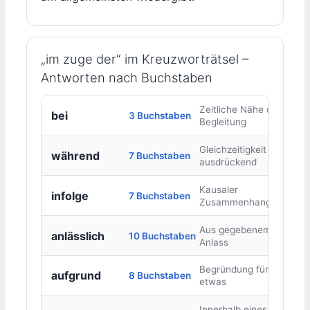
„im zuge der“ im Kreuzworträtsel –
Antworten nach Buchstaben
Zeitliche Nähe oder
bei
3 Buchstaben
Begleitung
Gleichzeitigkeit
während
7 Buchstaben
ausdrückend
Kausaler
infolge
7 Buchstaben
Zusammenhang
Aus gegebenem
anlässlich
10 Buchstaben
Anlass
Begründung für
aufgrund
8 Buchstaben
etwas
Innerhalb eines