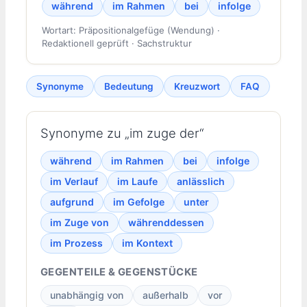
während
im Rahmen
bei
infolge
Wortart: Präpositionalgefüge (Wendung) ·
Redaktionell geprüft · Sachstruktur
Synonyme
Bedeutung
Kreuzwort
FAQ
Synonyme zu „im zuge der“
während
im Rahmen
bei
infolge
im Verlauf
im Laufe
anlässlich
aufgrund
im Gefolge
unter
im Zuge von
währenddessen
im Prozess
im Kontext
GEGENTEILE & GEGENSTÜCKE
unabhängig von
außerhalb
vor