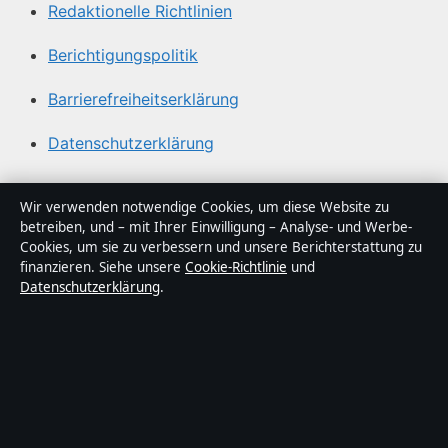
Redaktionelle Richtlinien
Berichtigungspolitik
Barrierefreiheitserklärung
Datenschutzerklärung
Über Sachstruktur in Kürze
Wir verwenden notwendige Cookies, um diese Website zu
betreiben, und – mit Ihrer Einwilligung – Analyse- und Werbe-
Sachstruktur ist ein unabhängiger digitaler
Cookies, um sie zu verbessern und unsere Berichterstattung zu
Nachrichtenanbieter mit Fokus auf Politik, Wirtschaft,
finanzieren. Siehe unsere
Cookie-Richtlinie
und
Datenschutzerklärung
.
Technik und Gesellschaft in Deutschland. Jeder Artikel
trägt eine Byline, wird von einem Redakteur geprüft und
vor der Veröffentlichung faktengecheckt.
Die Inhalte dienen ausschließlich der allgemeinen
Information. Allgemeine Anfragen:
info@sachstruktur.de
.