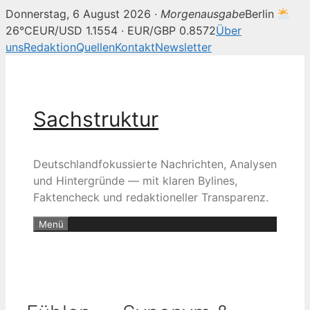
Donnerstag, 6 August 2026 ·
Morgenausgabe
Berlin
26°C
EUR/USD 1.1554 · EUR/GBP 0.8572
Über
uns
Redaktion
Quellen
Kontakt
Newsletter
Zum
Inhalt
springen
Sachstruktur
Deutschlandfokussierte Nachrichten, Analysen
und Hintergründe — mit klaren Bylines,
Faktencheck und redaktioneller Transparenz.
Menü