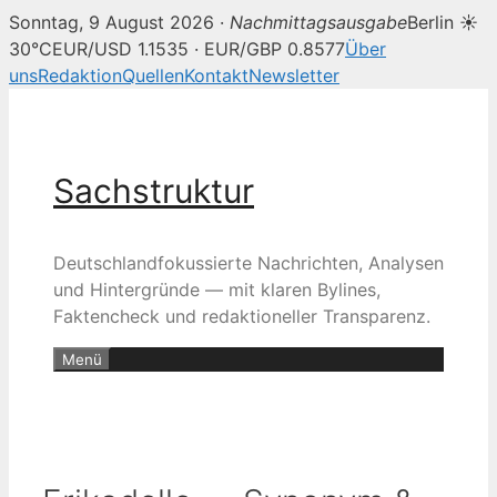
Sonntag, 9 August 2026 ·
Nachmittagsausgabe
Berlin ☀
30°C
EUR/USD 1.1535 · EUR/GBP 0.8577
Über
uns
Redaktion
Quellen
Kontakt
Newsletter
Zum
Inhalt
springen
Sachstruktur
Deutschlandfokussierte Nachrichten, Analysen
und Hintergründe — mit klaren Bylines,
Faktencheck und redaktioneller Transparenz.
Menü