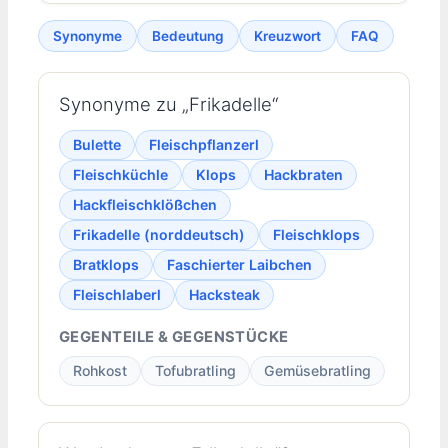
Synonyme
Bedeutung
Kreuzwort
FAQ
Synonyme zu „Frikadelle“
Bulette
Fleischpflanzerl
Fleischküchle
Klops
Hackbraten
Hackfleischklößchen
Frikadelle (norddeutsch)
Fleischklops
Bratklops
Faschierter Laibchen
Fleischlaberl
Hacksteak
GEGENTEILE & GEGENSTÜCKE
Rohkost
Tofubratling
Gemüsebratling