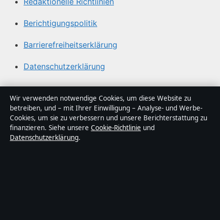
Redaktionelle Richtlinien
Berichtigungspolitik
Barrierefreiheitserklärung
Datenschutzerklärung
Über Sachstruktur in Kürze
Wir verwenden notwendige Cookies, um diese Website zu
betreiben, und – mit Ihrer Einwilligung – Analyse- und Werbe-
Sachstruktur ist ein unabhängiger digitaler
Cookies, um sie zu verbessern und unsere Berichterstattung zu
Nachrichtenanbieter mit Fokus auf Politik, Wirtschaft,
finanzieren. Siehe unsere
Cookie-Richtlinie
und
Datenschutzerklärung
.
Technik und Gesellschaft in Deutschland. Jeder Artikel
trägt eine Byline, wird von einem Redakteur geprüft und
vor der Veröffentlichung faktengecheckt.
Die Inhalte dienen ausschließlich der allgemeinen
Information. Allgemeine Anfragen:
info@sachstruktur.de
.