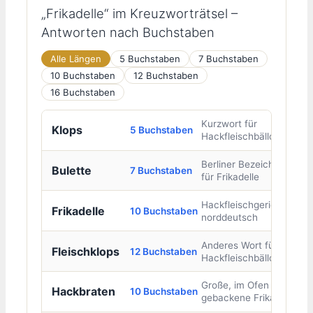
„Frikadelle“ im Kreuzworträtsel –
Antworten nach Buchstaben
Alle Längen
5 Buchstaben
7 Buchstaben
10 Buchstaben
12 Buchstaben
16 Buchstaben
Kurzwort für
Klops
5 Buchstaben
Hackfleischbällchen
Berliner Bezeichnung
Bulette
7 Buchstaben
für Frikadelle
Hackfleischgericht,
Frikadelle
10 Buchstaben
norddeutsch
Anderes Wort für
Fleischklops
12 Buchstaben
Hackfleischbällchen
Große, im Ofen
Hackbraten
10 Buchstaben
gebackene Frikadelle