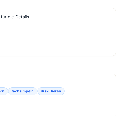
ür die Details.
ern
fachsimpeln
diskutieren