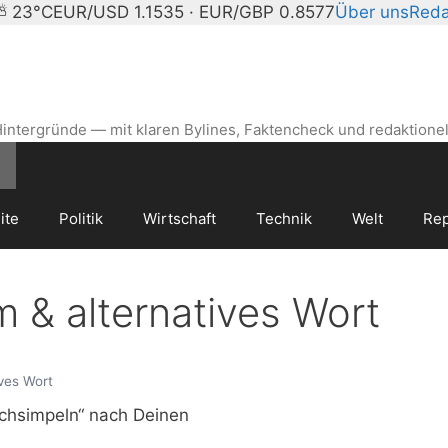
 ⛅ 23°C
EUR/USD 1.1535 · EUR/GBP 0.8577
Über uns
Reda
intergründe — mit klaren Bylines, Faktencheck und redaktionel
ite
Politik
Wirtschaft
Technik
Welt
Rep
& alternatives Wort
ves Wort
fachsimpeln“ nach Deinen