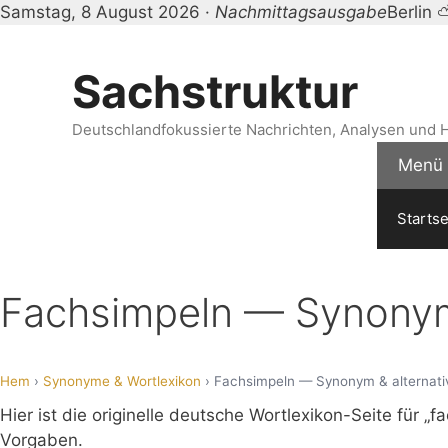
Samstag, 8 August 2026 ·
Nachmittagsausgabe
Berlin
Zum
Inhalt
Sachstruktur
springen
Deutschlandfokussierte Nachrichten, Analysen und H
Menü
Startse
Fachsimpeln — Synonym 
Hem
›
Synonyme & Wortlexikon
› Fachsimpeln — Synonym & alternati
Hier ist die originelle deutsche Wortlexikon-Seite für „
Vorgaben.