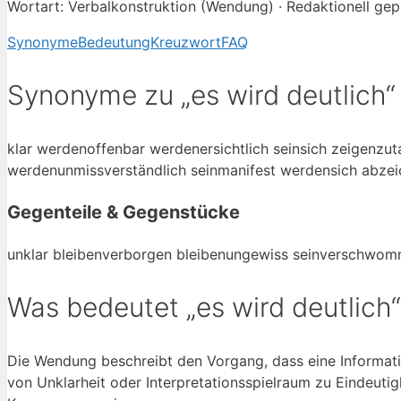
Wortart: Verbalkonstruktion (Wendung) · Redaktionell gepr
Synonyme
Bedeutung
Kreuzwort
FAQ
Synonyme zu „es wird deutlich“
klar werden
offenbar werden
ersichtlich sein
sich zeigen
zut
werden
unmissverständlich sein
manifest werden
sich abze
Gegenteile & Gegenstücke
unklar bleiben
verborgen bleiben
ungewiss sein
verschwom
Was bedeutet „es wird deutlich
Die Wendung beschreibt den Vorgang, dass eine Informati
von Unklarheit oder Interpretationsspielraum zu Eindeutig