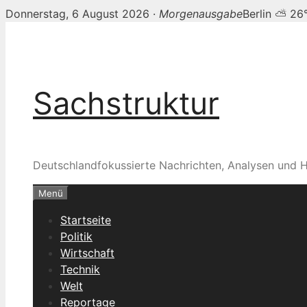
Donnerstag, 6 August 2026 ·
Morgenausgabe
Berlin ⛅ 26
Zum
Inhalt
springen
Sachstruktur
Deutschlandfokussierte Nachrichten, Analysen und H
Menü
Startseite
Politik
Wirtschaft
Technik
Welt
Reportage