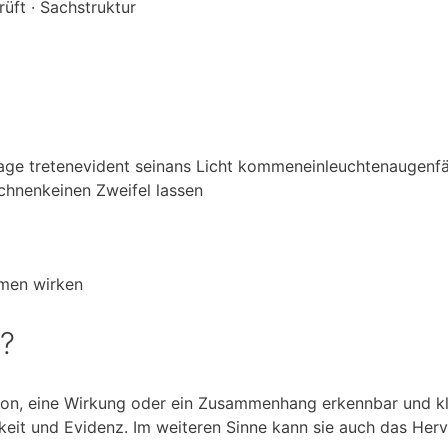
üft · Sachstruktur
age treten
evident sein
ans Licht kommen
einleuchten
augenfä
ichnen
keinen Zweifel lassen
men wirken
“?
on, eine Wirkung oder ein Zusammenhang erkennbar und kla
keit und Evidenz. Im weiteren Sinne kann sie auch das Herv