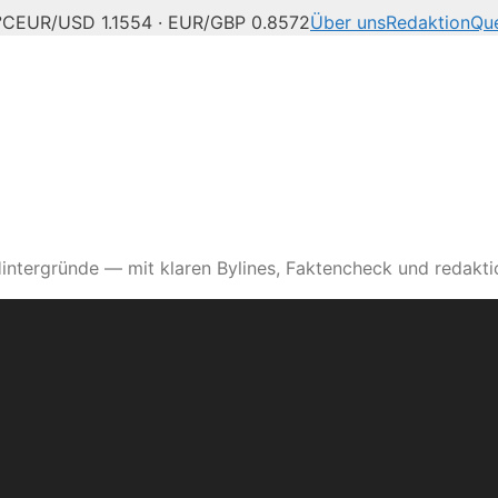
°C
EUR/USD 1.1554 · EUR/GBP 0.8572
Über uns
Redaktion
Que
intergründe — mit klaren Bylines, Faktencheck und redaktio