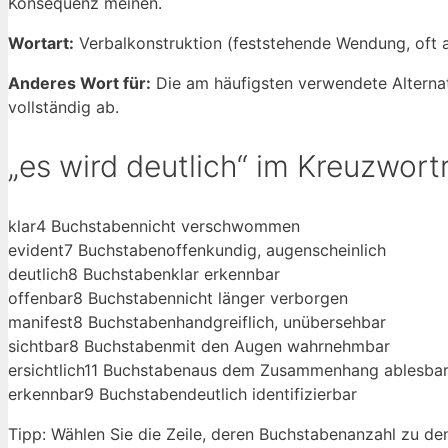
Konsequenz meinen.
Wortart:
Verbalkonstruktion (feststehende Wendung, oft a
Anderes Wort für:
Die am häufigsten verwendete Alternat
vollständig ab.
„es wird deutlich“ im Kreuzwor
klar
4 Buchstaben
nicht verschwommen
evident
7 Buchstaben
offenkundig, augenscheinlich
deutlich
8 Buchstaben
klar erkennbar
offenbar
8 Buchstaben
nicht länger verborgen
manifest
8 Buchstaben
handgreiflich, unübersehbar
sichtbar
8 Buchstaben
mit den Augen wahrnehmbar
ersichtlich
11 Buchstaben
aus dem Zusammenhang ablesba
erkennbar
9 Buchstaben
deutlich identifizierbar
Tipp: Wählen Sie die Zeile, deren Buchstabenanzahl zu de