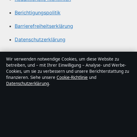
Berichtigungspolitik
Barrierefreiheitserklärung
Datenschutzerklärung
Über Sachstruktur in Kürze
Wir verwenden notwendige Cookies, um diese Website zu
betreiben, und – mit Ihrer Einwilligung – Analyse- und Werbe-
Sachstruktur ist ein unabhängiger digitaler
Cookies, um sie zu verbessern und unsere Berichterstattung zu
Nachrichtenanbieter mit Fokus auf Politik, Wirtschaft,
finanzieren. Siehe unsere
Cookie-Richtlinie
und
Datenschutzerklärung
.
Technik und Gesellschaft in Deutschland. Jeder Artikel
trägt eine Byline, wird von einem Redakteur geprüft und
vor der Veröffentlichung faktengecheckt.
Die Inhalte dienen ausschließlich der allgemeinen
Information. Allgemeine Anfragen:
info@sachstruktur.de
.
Berichtigungen:
corrections@sachstruktur.de
.