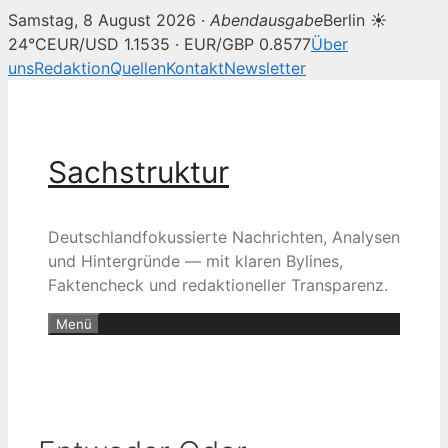
Samstag, 8 August 2026 ·
Abendausgabe
Berlin ☀
24°C
EUR/USD 1.1535 · EUR/GBP 0.8577
Über
uns
Redaktion
Quellen
Kontakt
Newsletter
Zum
Inhalt
springen
Sachstruktur
Deutschlandfokussierte Nachrichten, Analysen
und Hintergründe — mit klaren Bylines,
Faktencheck und redaktioneller Transparenz.
Menü