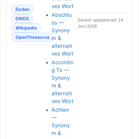
ves Wort
Duden
Abschlu
DWDS
Senast uppdaterad: 24
ss —
Juni 2026
Wikipedia
Synony
OpenThesaurus
m &
alternati
ves Wort
Accordin
g To —
Synony
m &
alternati
ves Wort
Achten
—
Synony
m &