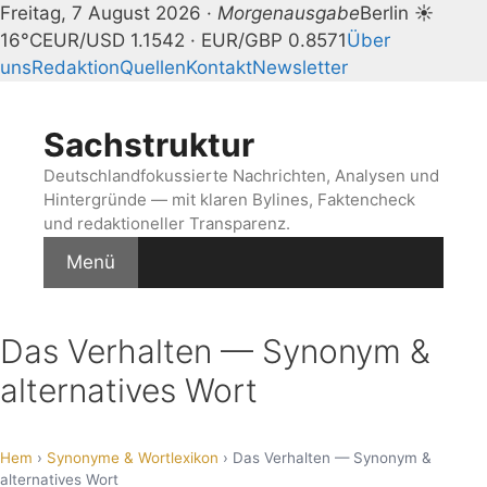
Freitag, 7 August 2026 ·
Morgenausgabe
Berlin ☀
16°C
EUR/USD 1.1542 · EUR/GBP 0.8571
Über
uns
Redaktion
Quellen
Kontakt
Newsletter
Zum
Inhalt
Sachstruktur
springen
Deutschlandfokussierte Nachrichten, Analysen und
Hintergründe — mit klaren Bylines, Faktencheck
und redaktioneller Transparenz.
Menü
Das Verhalten — Synonym &
alternatives Wort
Hem
›
Synonyme & Wortlexikon
› Das Verhalten — Synonym &
alternatives Wort