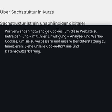
Über Sachstruktur in Kürze
Sachstruktur ist ein unabhängiger digitaler
Nachrichtenanbieter mit Fokus auf Politik, Wirtschaft,
Wir verwenden notwendige Cookies, um diese Website zu
Technik und Gesellschaft in Deutschland. Jeder Artikel
betreiben, und – mit Ihrer Einwilligung – Analyse- und Werbe-
Cookies, um sie zu verbessern und unsere Berichterstattung zu
trägt eine Byline, wird von einem Redakteur geprüft
finanzieren. Siehe unsere
Cookie-Richtlinie
und
und vor der Veröffentlichung faktengecheckt.
Datenschutzerklärung
.
Die Inhalte dienen ausschließlich der allgemeinen
Information. Allgemeine Anfragen:
info@sachstruktur.de
. Berichtigungen:
corrections@sachstruktur.de
.
Herausgeber:
Sachstruktur Media Ltd., Valletta ·
Verantwortlicher Herausgeber:
Florian Schmid,