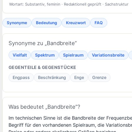
Wortart: Substantiv, feminin · Redaktionell geprüft · Sachstruktur
Synonyme
Bedeutung
Kreuzwort
FAQ
Synonyme zu „Bandbreite”
Vielfalt
Spektrum
Spielraum
Variationsbreite
GEGENTEILE & GEGENSTÜCKE
Engpass
Beschränkung
Enge
Grenze
Was bedeutet „Bandbreite”?
Im technischen Sinne ist die Bandbreite der Frequenzb
Begriff für den vorhandenen Spielraum, die Variations
Preise oder andere skalierbare Größen beziehen.