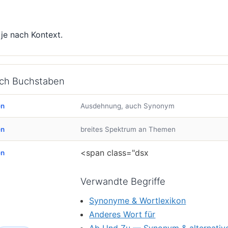
 je nach Kontext.
ach Buchstaben
en
Ausdehnung, auch Synonym
en
breites Spektrum an Themen
<span class="dsx
en
Verwandte Begriffe
Synonyme & Wortlexikon
Anderes Wort für
Ab Und Zu — Synonym & alternativ