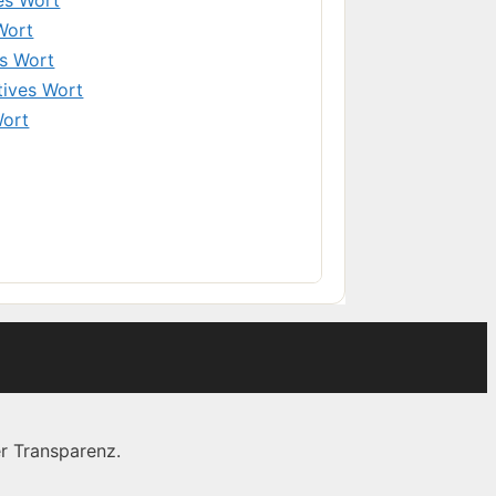
Wort
s Wort
tives Wort
Wort
r Transparenz.