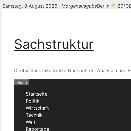
Samstag, 8 August 2026 ·
Morgenausgabe
Berlin
20°C
Zum
Inhalt
springen
Sachstruktur
Deutschlandfokussierte Nachrichten, Analysen und H
Menü
Startseite
Politik
Wirtschaft
Technik
Welt
Reportage