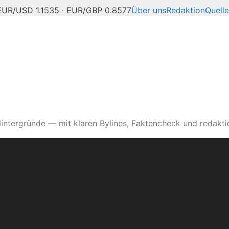
EUR/USD 1.1535 · EUR/GBP 0.8577
Über uns
Redaktion
Quell
intergründe — mit klaren Bylines, Faktencheck und redaktio