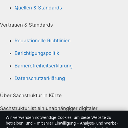
Quellen & Standards
Vertrauen & Standards
Redaktionelle Richtlinien
Berichtigungspolitik
Barrierefreiheitserklärung
Datenschutzerklärung
Über Sachstruktur in Kürze
Sachstruktur ist ein unabhängiger digitaler
Nachrichtenanbieter mit Fokus auf Politik, Wirtschaft,
Wir verwenden notwendige Cookies, um diese Website zu
Technik und Gesellschaft in Deutschland. Jeder Artikel
betreiben, und – mit Ihrer Einwilligung – Analyse- und Werbe-