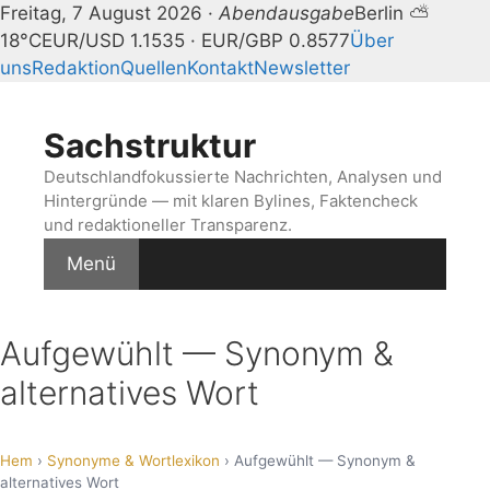
Freitag, 7 August 2026 ·
Abendausgabe
Berlin ⛅
18°C
EUR/USD 1.1535 · EUR/GBP 0.8577
Über
uns
Redaktion
Quellen
Kontakt
Newsletter
Zum
Inhalt
Sachstruktur
springen
Deutschlandfokussierte Nachrichten, Analysen und
Hintergründe — mit klaren Bylines, Faktencheck
und redaktioneller Transparenz.
Menü
Aufgewühlt — Synonym &
alternatives Wort
Hem
›
Synonyme & Wortlexikon
› Aufgewühlt — Synonym &
alternatives Wort