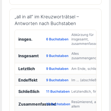
„all in all“ im Kreuzworträtsel –
Antworten nach Buchstaben
Abkürzung für
insges.
6 Buchstaben
insgesamt,
zusammenfassend
Alles
Insgesamt
9 Buchstaben
zusammengenommen
Letztlich
9 Buchstaben
Am Ende, schließlich
Endeffekt
9 Buchstaben
Im … (abschließend)
Schließlich
11 Buchstaben
Letztendlich, final
Resümierend, alles in
Zusammenfassend
15 Buchstaben
allem