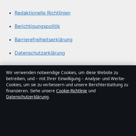
Redaktionelle Richtlinien
Berichtigungspolitik
Barrierefreiheitserklärung
Datenschutzerklärung
Über Sachstruktur in Kürze
Wir verwenden notwendige Cookies, um diese Website zu
betreiben, und – mit Ihrer Einwilligung – Analyse- und Werbe-
Sachstruktur ist ein unabhängiger digitaler
Cookies, um sie zu verbessern und unsere Berichterstattung zu
Nachrichtenanbieter mit Fokus auf Politik, Wirtschaft,
finanzieren. Siehe unsere
Cookie-Richtlinie
und
Datenschutzerklärung
.
Technik und Gesellschaft in Deutschland. Jeder Artikel
trägt eine Byline, wird von einem Redakteur geprüft und
vor der Veröffentlichung faktengecheckt.
Die Inhalte dienen ausschließlich der allgemeinen
Information. Allgemeine Anfragen:
info@sachstruktur.de
.