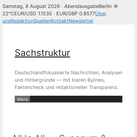
Samstag, 8 August 2026 ·
Abendausgabe
Berlin ☀
22°C
EUR/USD 1.1535 · EUR/GBP 0.8577
Über
uns
Redaktion
Quellen
Kontakt
Newsletter
Zum
Inhalt
springen
Sachstruktur
Deutschlandfokussierte Nachrichten, Analysen
und Hintergründe — mit klaren Bylines,
Faktencheck und redaktioneller Transparenz.
Menü