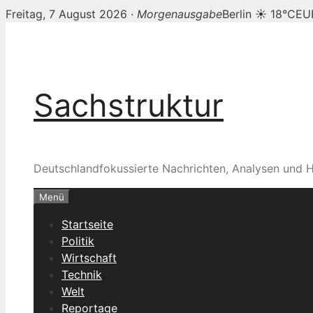
Freitag, 7 August 2026 ·
Morgenausgabe
Berlin ☀ 18°C
EU
Zum
Inhalt
springen
Sachstruktur
Deutschlandfokussierte Nachrichten, Analysen und H
Menü
Startseite
Politik
Wirtschaft
Technik
Welt
Reportage