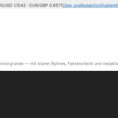
R/USD 1.1542 · EUR/GBP 0.8571
Über uns
Redaktion
Quellen
K
intergründe — mit klaren Bylines, Faktencheck und redaktio