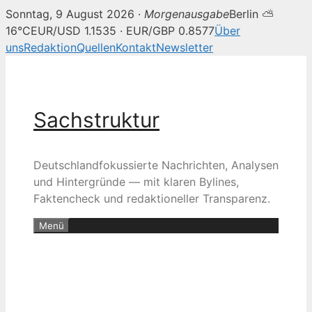
Sonntag, 9 August 2026 ·
Morgenausgabe
Berlin ⛅
16°C
EUR/USD 1.1535 · EUR/GBP 0.8577
Über
uns
Redaktion
Quellen
Kontakt
Newsletter
Zum
Inhalt
springen
Sachstruktur
Deutschlandfokussierte Nachrichten, Analysen
und Hintergründe — mit klaren Bylines,
Faktencheck und redaktioneller Transparenz.
Menü