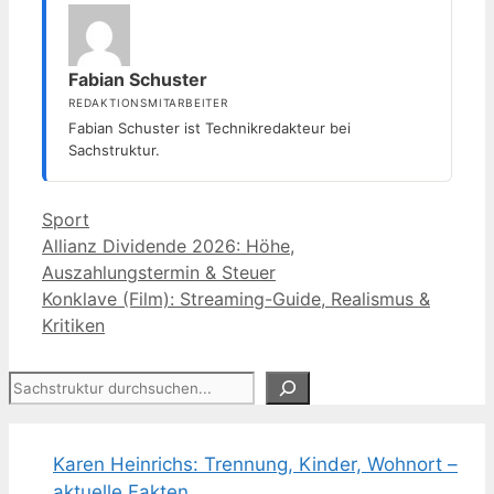
Fabian Schuster
REDAKTIONSMITARBEITER
Fabian Schuster ist Technikredakteur bei
Sachstruktur.
Kategorien
Sport
Allianz Dividende 2026: Höhe,
Auszahlungstermin & Steuer
Konklave (Film): Streaming-Guide, Realismus &
Kritiken
Suchen
Karen Heinrichs: Trennung, Kinder, Wohnort –
aktuelle Fakten