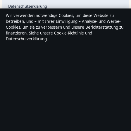
Datenschutzerklärung
Wir verwenden notwendige Cookies, um diese Website zu
betreiben, und – mit Ihrer Einwilligung – Analyse- und Werbe-
Cookies, um sie zu verbessern und unsere Berichterstattung zu
Über Sachstruktur in Kürze
finanzieren. Siehe unsere
Cookie-Richtlinie
und
Sachstruktur ist ein unabhängiger digitaler Nachrichtenanbieter
Datenschutzerklärung
.
mit Fokus auf Politik, Wirtschaft, Technik und Gesellschaft in
Deutschland. Jeder Artikel trägt eine Byline, wird von einem
Redakteur geprüft und vor der Veröffentlichung faktengecheckt.
Die Inhalte dienen ausschließlich der allgemeinen
Information. Allgemeine Anfragen:
info@sachstruktur.de
. Berichtigungen:
corrections@sachstruktur.de
.
Herausgeber:
Sachstruktur Media Ltd., Valletta ·
Verantwortlicher
Herausgeber:
Florian Schmid, Chefredakteur · Malta Business