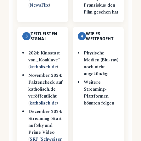
(
NewsFlix
)
Franziskus den
Film gesehen hat
ZEITLEISTEN-
WIE ES
3
4
SIGNAL
WEITERGEHT
2024: Kinostart
Physische
von „Konklave“
Medien (Blu-ray)
(
katholisch.de
)
noch nicht
angekündigt
November 2024:
Faktencheck auf
Weitere
katholisch.de
Streaming-
veröffentlicht
Plattformen
(
katholisch.de
)
könnten folgen
Dezember 2024:
Streaming-Start
auf Sky und
Prime Video
(
SRF (Schweizer