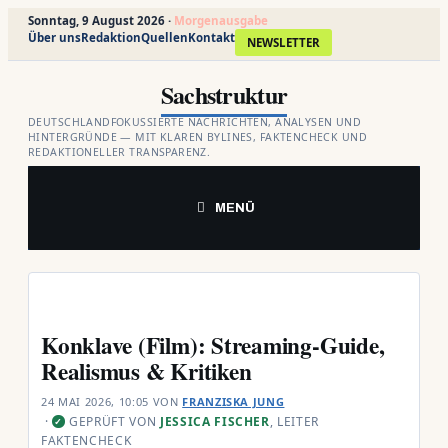
Sonntag, 9 August 2026 ·
Morgenausgabe
Über uns
Redaktion
Quellen
Kontakt
NEWSLETTER
Zum
Sachstruktur
Inhalt
springen
DEUTSCHLANDFOKUSSIERTE NACHRICHTEN, ANALYSEN UND
HINTERGRÜNDE — MIT KLAREN BYLINES, FAKTENCHECK UND
REDAKTIONELLER TRANSPARENZ.
MENÜ
Konklave (Film): Streaming-Guide,
Realismus & Kritiken
24 MAI 2026, 10:05
VON
FRANZISKA JUNG
·
GEPRÜFT VON
JESSICA FISCHER
, LEITER
✓
FAKTENCHECK