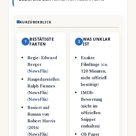
KURZÜBERBLICK
BESTÄTIGTE
WAS UNKLAR
1
2
FAKTEN
IST
Regie: Edward
Exakte
Berger
Filmlänge (ca.
(
NewsFlix
)
120 Minuten,
nicht offiziell
Hauptdarsteller:
bestätigt)
Ralph Fiennes
(NewsFlix)
IMDb-
(
NewsFlix
)
Bewertung
(nicht im
Basiert auf
offiziellen
Roman von
Snippet
Robert Harris
enthalten)
(2016)
(NewsFlix)
Ob Papst