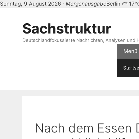
Sonntag, 9 August 2026 ·
Morgenausgabe
Berlin ⛅ 17°
Zum
Inhalt
Sachstruktur
springen
Deutschlandfokussierte Nachrichten, Analysen und H
Menü
Startse
Nach dem Essen D