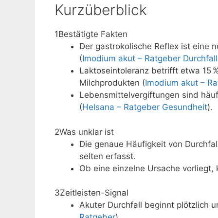
Kurzüberblick
1
Bestätigte Fakten
Der gastrokolische Reflex ist ein
(
Imodium akut – Ratgeber Durchfall
Laktoseintoleranz betrifft etwa 15 
Milchprodukten (
Imodium akut – Ra
Lebensmittelvergiftungen sind häuf
(
Helsana – Ratgeber Gesundheit
).
2
Was unklar ist
Die genaue Häufigkeit von Durchfal
selten erfasst.
Ob eine einzelne Ursache vorliegt,
3
Zeitleisten-Signal
Akuter Durchfall beginnt plötzlich 
Ratgeber
).