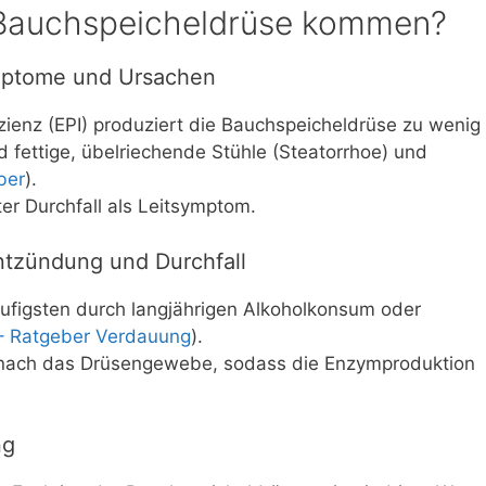
 Bauchspeicheldrüse kommen?
ymptome und Ursachen
izienz (EPI) produziert die Bauchspeicheldrüse zu wenig
 fettige, übelriechende Stühle (Steatorrhoe) und
ber
).
er Durchfall als Leitsymptom.
tzündung und Durchfall
äufigsten durch langjährigen Alkoholkonsum oder
– Ratgeber Verdauung
).
 nach das Drüsengewebe, sodass die Enzymproduktion
ng