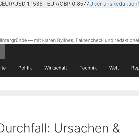
C
EUR/USD 1.1535 · EUR/GBP 0.8577
Über uns
Redaktion
intergründe — mit klaren Bylines, Faktencheck und redaktionel
ite
Politik
Wirtschaft
Technik
Welt
Rep
urchfall: Ursachen &