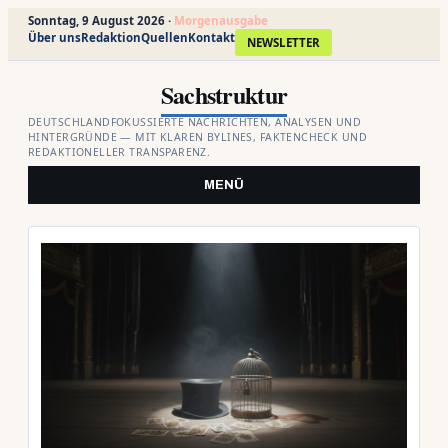
Sonntag, 9 August 2026 ·
Morgenausgabe
Über uns
Redaktion
Quellen
Kontakt
NEWSLETTER
Zum
Sachstruktur
Inhalt
springen
DEUTSCHLANDFOKUSSIERTE NACHRICHTEN, ANALYSEN UND
HINTERGRÜNDE — MIT KLAREN BYLINES, FAKTENCHECK UND
REDAKTIONELLER TRANSPARENZ.
MENÜ