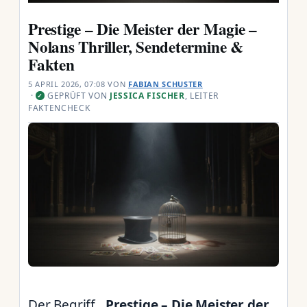
Prestige – Die Meister der Magie –
Nolans Thriller, Sendetermine &
Fakten
5 APRIL 2026, 07:08
VON
FABIAN SCHUSTER
·
GEPRÜFT VON
JESSICA FISCHER
, LEITER
✓
FAKTENCHECK
Der Begriff
„Prestige – Die Meister der