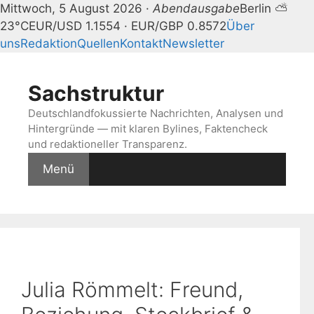
Mittwoch, 5 August 2026 ·
Abendausgabe
Berlin ⛅
23°C
EUR/USD 1.1554 · EUR/GBP 0.8572
Über
uns
Redaktion
Quellen
Kontakt
Newsletter
Zum
Inhalt
Sachstruktur
springen
Deutschlandfokussierte Nachrichten, Analysen und
Hintergründe — mit klaren Bylines, Faktencheck
und redaktioneller Transparenz.
Menü
Julia Römmelt: Freund,