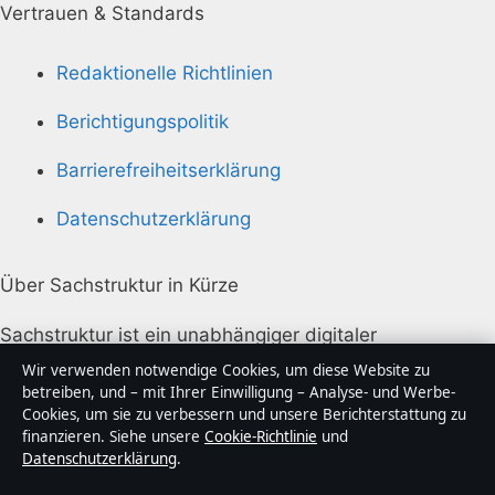
Vertrauen & Standards
Redaktionelle Richtlinien
Berichtigungspolitik
Barrierefreiheitserklärung
Datenschutzerklärung
Über Sachstruktur in Kürze
Sachstruktur ist ein unabhängiger digitaler
Nachrichtenanbieter mit Fokus auf Politik, Wirtschaft,
Wir verwenden notwendige Cookies, um diese Website zu
Technik und Gesellschaft in Deutschland. Jeder Artikel
betreiben, und – mit Ihrer Einwilligung – Analyse- und Werbe-
Cookies, um sie zu verbessern und unsere Berichterstattung zu
trägt eine Byline, wird von einem Redakteur geprüft
finanzieren. Siehe unsere
Cookie-Richtlinie
und
und vor der Veröffentlichung faktengecheckt.
Datenschutzerklärung
.