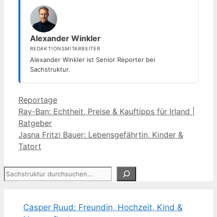
Alexander Winkler
REDAKTIONSMITARBEITER
Alexander Winkler ist Senior Reporter bei
Sachstruktur.
Kategorien
Reportage
Ray-Ban: Echtheit, Preise & Kauftipps für Irland |
Ratgeber
Jasna Fritzi Bauer: Lebensgefährtin, Kinder &
Tatort
Suchen
Casper Ruud: Freundin, Hochzeit, Kind &