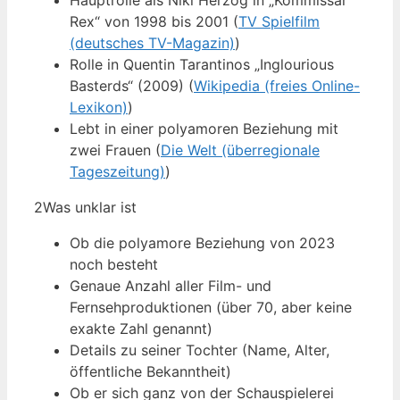
Hauptrolle als Niki Herzog in „Kommissar
Rex“ von 1998 bis 2001 (
TV Spielfilm
(deutsches TV-Magazin)
)
Rolle in Quentin Tarantinos „Inglourious
Basterds“ (2009) (
Wikipedia (freies Online-
Lexikon)
)
Lebt in einer polyamoren Beziehung mit
zwei Frauen (
Die Welt (überregionale
Tageszeitung)
)
2
Was unklar ist
Ob die polyamore Beziehung von 2023
noch besteht
Genaue Anzahl aller Film- und
Fernsehproduktionen (über 70, aber keine
exakte Zahl genannt)
Details zu seiner Tochter (Name, Alter,
öffentliche Bekanntheit)
Ob er sich ganz von der Schauspielerei