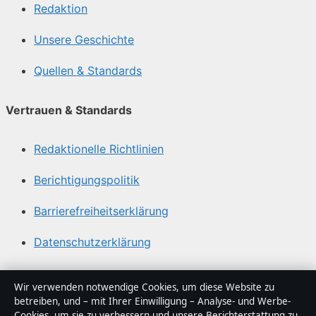
Redaktion
Unsere Geschichte
Quellen & Standards
Vertrauen & Standards
Redaktionelle Richtlinien
Berichtigungspolitik
Barrierefreiheitserklärung
Datenschutzerklärung
Über Sachstruktur in Kürze
Wir verwenden notwendige Cookies, um diese Website zu
betreiben, und – mit Ihrer Einwilligung – Analyse- und Werbe-
Sachstruktur ist ein unabhängiger digitaler
Cookies, um sie zu verbessern und unsere Berichterstattung zu