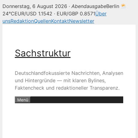
Donnerstag, 6 August 2026 ·
Abendausgabe
Berlin
24°C
EUR/USD 1.1542 · EUR/GBP 0.8571
Über
uns
Redaktion
Quellen
Kontakt
Newsletter
Zum
Inhalt
springen
Sachstruktur
Deutschlandfokussierte Nachrichten, Analysen
und Hintergründe — mit klaren Bylines,
Faktencheck und redaktioneller Transparenz.
Menü