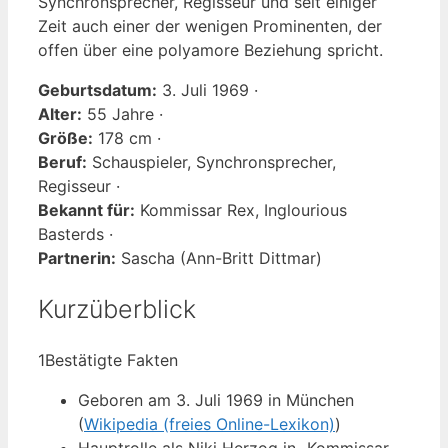
Synchronsprecher, Regisseur und seit einiger
Zeit auch einer der wenigen Prominenten, der
offen über eine polyamore Beziehung spricht.
Geburtsdatum:
3. Juli 1969 ·
Alter:
55 Jahre ·
Größe:
178 cm ·
Beruf:
Schauspieler, Synchronsprecher,
Regisseur ·
Bekannt für:
Kommissar Rex, Inglourious
Basterds ·
Partnerin:
Sascha (Ann-Britt Dittmar)
Kurzüberblick
1
Bestätigte Fakten
Geboren am 3. Juli 1969 in München
(
Wikipedia (freies Online-Lexikon)
)