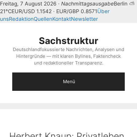
Freitag, 7 August 2026 ·
Nachmittagsausgabe
Berlin ⛅
21°C
EUR/USD 1.1542 · EUR/GBP 0.8571
Über
uns
Redaktion
Quellen
Kontakt
Newsletter
Zum
Inhalt
Sachstruktur
springen
Deutschlandfokussierte Nachrichten, Analysen und
Hintergründe — mit klaren Bylines, Faktencheck
und redaktioneller Transparenz.
Menü
Herbert Knaup: Privatleben,