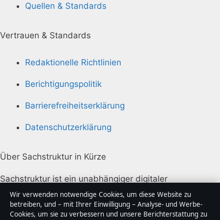
Quellen & Standards
Vertrauen & Standards
Redaktionelle Richtlinien
Berichtigungspolitik
Barrierefreiheitserklärung
Datenschutzerklärung
Über Sachstruktur in Kürze
Sachstruktur ist ein unabhängiger digitaler
Nachrichtenanbieter mit Fokus auf Politik, Wirtschaft,
Wir verwenden notwendige Cookies, um diese Website zu
Technik und Gesellschaft in Deutschland. Jeder Artikel
betreiben, und – mit Ihrer Einwilligung – Analyse- und Werbe-
Cookies, um sie zu verbessern und unsere Berichterstattung zu
trägt eine Byline, wird von einem Redakteur geprüft