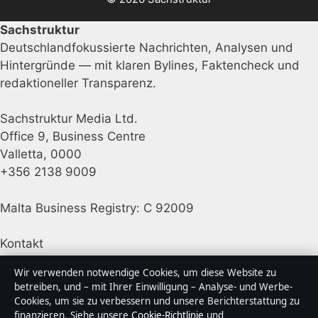
Sachstruktur
Deutschlandfokussierte Nachrichten, Analysen und
Hintergründe — mit klaren Bylines, Faktencheck und
redaktioneller Transparenz.
Sachstruktur Media Ltd.
Office 9, Business Centre
Valletta, 0000
+356 2138 9009
Malta Business Registry: C 92009
Kontakt
Wir verwenden notwendige Cookies, um diese Website zu
Allgemein:
info@sachstruktur.de
betreiben, und – mit Ihrer Einwilligung – Analyse- und Werbe-
Cookies, um sie zu verbessern und unsere Berichterstattung zu
Kontaktseite
finanzieren. Siehe unsere
Cookie-Richtlinie
und