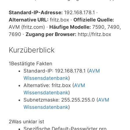
Standard-IP-Adresse:
192.168.178.1 ·
Alternative URL:
fritz.box ·
Offizielle Quelle:
AVM (fritz.com) ·
Häufige Modelle:
7590, 7490,
7690 ·
Zugang per Browser:
http://fritz.box
Kurzüberblick
1
Bestätigte Fakten
Standard-IP: 192.168.178.1 (
AVM
Wissensdatenbank
)
Alternative: fritz.box (
AVM
Wissensdatenbank
)
Subnetzmaske: 255.255.255.0 (
AVM
Wissensdatenbank
)
2
Was unklar ist
Spezifische Default-Passwörter pro