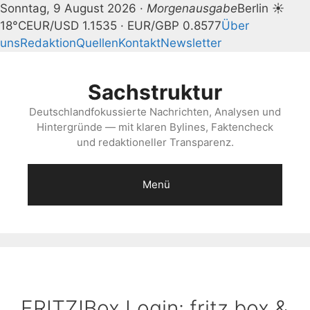
Sonntag, 9 August 2026 ·
Morgenausgabe
Berlin ☀
18°C
EUR/USD 1.1535 · EUR/GBP 0.8577
Über
uns
Redaktion
Quellen
Kontakt
Newsletter
Zum
Inhalt
Sachstruktur
springen
Deutschlandfokussierte Nachrichten, Analysen und
Hintergründe — mit klaren Bylines, Faktencheck
und redaktioneller Transparenz.
Menü
FRITZ!Box Login: fritz.box &