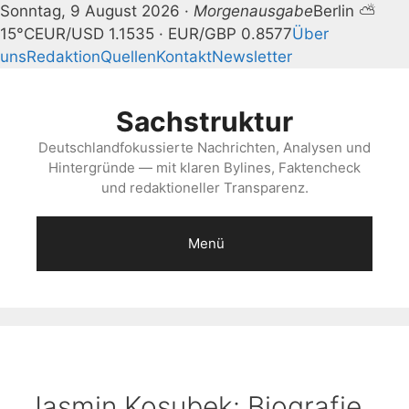
Sonntag, 9 August 2026 ·
Morgenausgabe
Berlin ⛅
15°C
EUR/USD 1.1535 · EUR/GBP 0.8577
Über
uns
Redaktion
Quellen
Kontakt
Newsletter
Zum
Inhalt
Sachstruktur
springen
Deutschlandfokussierte Nachrichten, Analysen und
Hintergründe — mit klaren Bylines, Faktencheck
und redaktioneller Transparenz.
Menü
Jasmin Kosubek: Biografie,