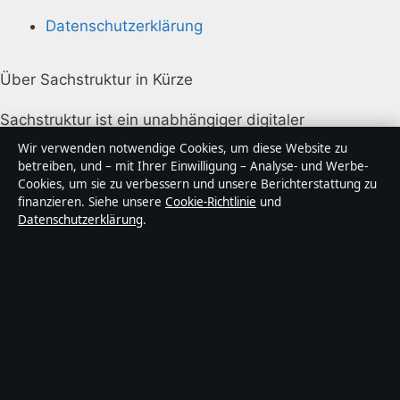
Datenschutzerklärung
Über Sachstruktur in Kürze
Sachstruktur ist ein unabhängiger digitaler
Nachrichtenanbieter mit Fokus auf Politik, Wirtschaft,
Wir verwenden notwendige Cookies, um diese Website zu
Technik und Gesellschaft in Deutschland. Jeder Artikel
betreiben, und – mit Ihrer Einwilligung – Analyse- und Werbe-
Cookies, um sie zu verbessern und unsere Berichterstattung zu
trägt eine Byline, wird von einem Redakteur geprüft
finanzieren. Siehe unsere
Cookie-Richtlinie
und
und vor der Veröffentlichung faktengecheckt.
Datenschutzerklärung
.
Die Inhalte dienen ausschließlich der allgemeinen
Information. Allgemeine Anfragen:
info@sachstruktur.de
. Berichtigungen:
corrections@sachstruktur.de
.
Herausgeber:
Sachstruktur Media Ltd., Valletta ·