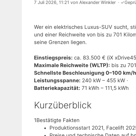
7 Juli 2026, 11:21
von
Alexander Winkler
·
✓
Gepr
Wer ein elektrisches Luxus-SUV sucht, st
und einer Reichweite von bis zu 701 Kilom
seine Grenzen liegen.
Einstiegspreis:
ca. 83.500 € (iX xDrive45
Maximale Reichweite (WLTP):
bis zu 701
Schnellste Beschleunigung 0–100 km/h
Leistungsspanne:
240 kW – 455 kW ·
Batteriekapazität:
71 kWh – 111,5 kWh
Kurzüberblick
1
Bestätigte Fakten
Produktionsstart 2021, Facelift 202
Preise und technische Daten auf bm