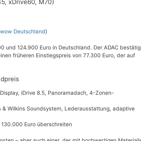
45, xDrive60, M70)
rwow Deutschland
)
00 und 124.900 Euro in Deutschland. Der ADAC bestätig
inen früheren Einstiegspreis von 77.300 Euro, der auf
ndpreis
Display, iDrive 8.5, Panoramadach, 4-Zonen-
rs & Wilkins Soundsystem, Lederausstattung, adaptive
n 130.000 Euro überschreiten
 Posten – aber auch einer, der mit hochwertigen Material