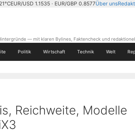
 21°C
EUR/USD 1.1535 · EUR/GBP 0.8577
Über uns
Redakt
intergründe — mit klaren Bylines, Faktencheck und redaktionel
ite
Politik
Wirtschaft
Technik
Welt
Rep
s, Reichweite, Modelle
iX3