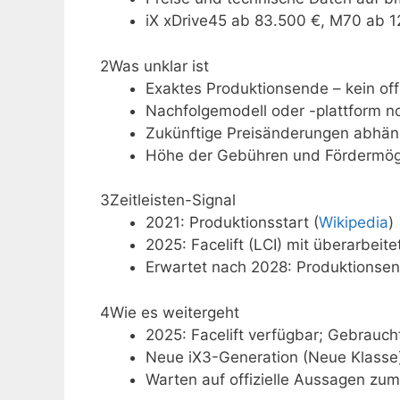
iX xDrive45 ab 83.500 €, M70 ab 1
2
Was unklar ist
Exaktes Produktionsende – kein offi
Nachfolgemodell oder -plattform no
Zukünftige Preisänderungen abhäng
Höhe der Gebühren und Fördermöglic
3
Zeitleisten-Signal
2021: Produktionsstart (
Wikipedia
)
2025: Facelift (LCI) mit überarbei
Erwartet nach 2028: Produktionsende
4
Wie es weitergeht
2025: Facelift verfügbar; Gebrauch
Neue iX3-Generation (Neue Klasse)
Warten auf offizielle Aussagen zum