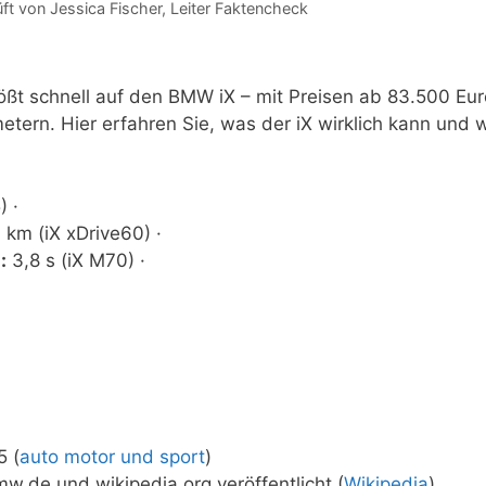
üft von
Jessica Fischer
, Leiter Faktencheck
ößt schnell auf den BMW iX – mit Preisen ab 83.500 Eur
etern. Hier erfahren Sie, was der iX wirklich kann und 
) ·
 km (iX xDrive60) ·
:
3,8 s (iX M70) ·
5 (
auto motor und sport
)
w.de und wikipedia.org veröffentlicht (
Wikipedia
)