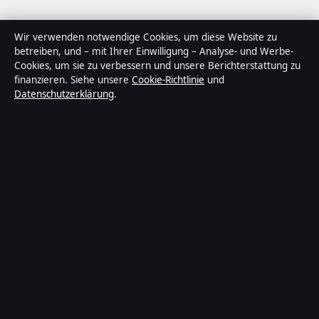
Über Sachstruktur in Kürze
Wir verwenden notwendige Cookies, um diese Website zu
betreiben, und – mit Ihrer Einwilligung – Analyse- und Werbe-
Sachstruktur ist ein unabhängiger digitaler
Cookies, um sie zu verbessern und unsere Berichterstattung zu
Nachrichtenanbieter mit Fokus auf Politik, Wirtschaft,
finanzieren. Siehe unsere
Cookie-Richtlinie
und
Datenschutzerklärung
.
Technik und Gesellschaft in Deutschland. Jeder Artikel
trägt eine Byline, wird von einem Redakteur geprüft und
vor der Veröffentlichung faktengecheckt.
Die Inhalte dienen ausschließlich der allgemeinen
Information. Allgemeine Anfragen:
info@sachstruktur.de
.
Berichtigungen:
corrections@sachstruktur.de
.
Herausgeber:
Sachstruktur Media Ltd., Valletta ·
Verantwortlicher Herausgeber:
Florian Schmid,
Chefredakteur · Malta Business Registry C 92009
© 2026 Sachstruktur · Sachstruktur Media Ltd. ·