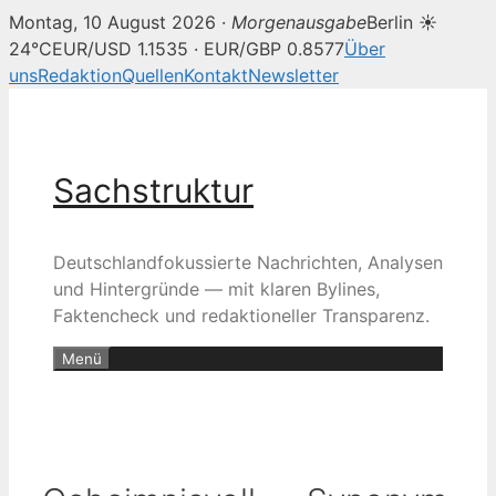
Montag, 10 August 2026 ·
Morgenausgabe
Berlin ☀
24°C
EUR/USD 1.1535 · EUR/GBP 0.8577
Über
uns
Redaktion
Quellen
Kontakt
Newsletter
Zum
Inhalt
springen
Sachstruktur
Deutschlandfokussierte Nachrichten, Analysen
und Hintergründe — mit klaren Bylines,
Faktencheck und redaktioneller Transparenz.
Menü