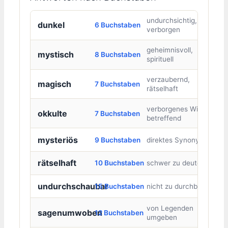
undurchsichtig,
dunkel
6 Buchstaben
verborgen
geheimnisvoll,
mystisch
8 Buchstaben
spirituell
verzaubernd,
magisch
7 Buchstaben
rätselhaft
verborgenes Wissen
okkulte
7 Buchstaben
betreffend
mysteriös
9 Buchstaben
direktes Synonym
rätselhaft
10 Buchstaben
schwer zu deuten
undurchschaubar
15 Buchstaben
nicht zu durchblicken
von Legenden
sagenumwoben
12 Buchstaben
umgeben