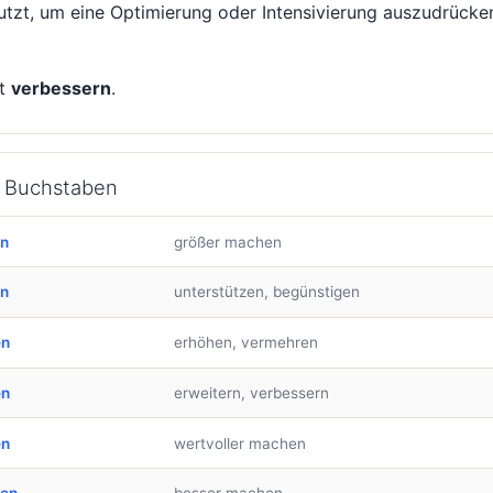
utzt, um eine Optimierung oder Intensivierung auszudrücke
st
verbessern
.
h Buchstaben
en
größer machen
en
unterstützen, begünstigen
en
erhöhen, vermehren
en
erweitern, verbessern
en
wertvoller machen