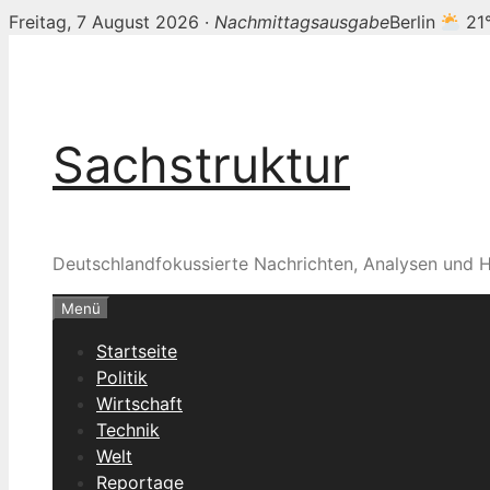
Freitag, 7 August 2026 ·
Nachmittagsausgabe
Berlin
21
Zum
Inhalt
springen
Sachstruktur
Deutschlandfokussierte Nachrichten, Analysen und H
Menü
Startseite
Politik
Wirtschaft
Technik
Welt
Reportage