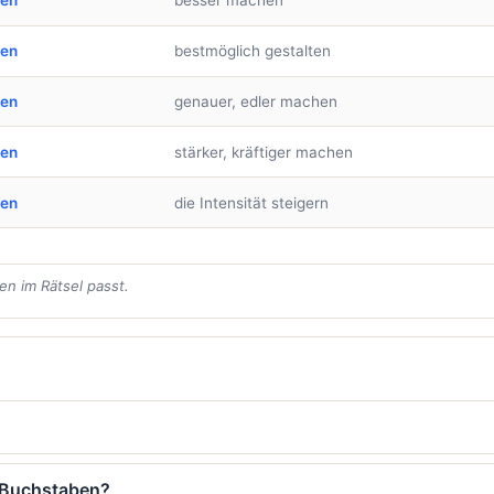
ben
besser machen
ben
bestmöglich gestalten
ben
genauer, edler machen
ben
stärker, kräftiger machen
ben
die Intensität steigern
en im Rätsel passt.
0 Buchstaben?