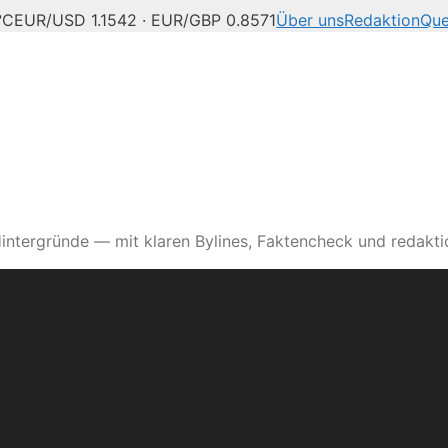
°C
EUR/USD 1.1542 · EUR/GBP 0.8571
Über uns
Redaktion
Que
intergründe — mit klaren Bylines, Faktencheck und redaktio