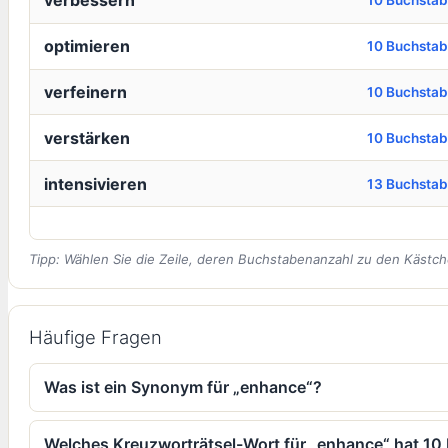
verbessern
10 Buchsta
optimieren
10 Buchsta
verfeinern
10 Buchsta
verstärken
10 Buchsta
intensivieren
13 Buchsta
Tipp: Wählen Sie die Zeile, deren Buchstabenanzahl zu den Kästch
Häufige Fragen
Was ist ein Synonym für „enhance“?
Welches Kreuzworträtsel-Wort für „enhance“ hat 1