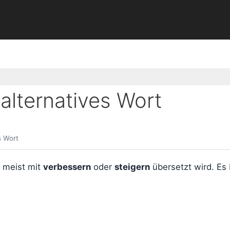
lternatives Wort
s Wort
n meist mit
verbessern
oder
steigern
übersetzt wird. Es