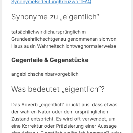
Synonyme
Bedeutung
Kreuzwort
FAQ
Synonyme zu „eigentlich“
tatsächlich
wirklich
ursprünglich
im
Grunde
ehrlich
echt
genau genommen
an sich
von
Haus aus
in Wahrheit
schlichtweg
normalerweise
Gegenteile & Gegenstücke
angeblich
scheinbar
vorgeblich
Was bedeutet „eigentlich“?
Das Adverb „eigentlich“ drückt aus, dass etwas
der wahren Natur oder dem ursprünglichen
Zustand entspricht. Es wird oft verwendet, um
eine Korrektur oder Präzisierung einer Aussage
einzuleiten („Eigentlich wollte ich kommen“) oder