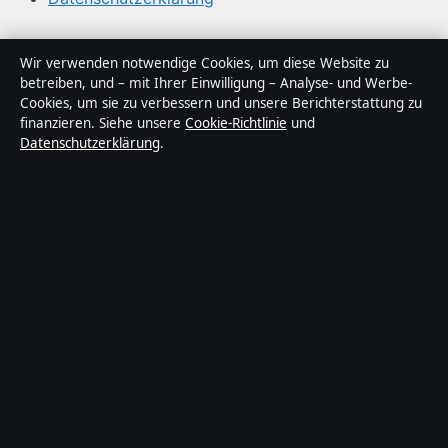
Über Sachstruktur in Kürze
Wir verwenden notwendige Cookies, um diese Website zu
betreiben, und – mit Ihrer Einwilligung – Analyse- und Werbe-
Sachstruktur ist ein unabhängiger digitaler
Cookies, um sie zu verbessern und unsere Berichterstattung zu
Nachrichtenanbieter mit Fokus auf Politik, Wirtschaft,
finanzieren. Siehe unsere
Cookie-Richtlinie
und
Datenschutzerklärung
.
Technik und Gesellschaft in Deutschland. Jeder Artikel
trägt eine Byline, wird von einem Redakteur geprüft und
vor der Veröffentlichung faktengecheckt.
Die Inhalte dienen ausschließlich der allgemeinen
Information. Allgemeine Anfragen:
info@sachstruktur.de
.
Berichtigungen:
corrections@sachstruktur.de
.
Herausgeber:
Sachstruktur Media Ltd., Valletta ·
Verantwortlicher Herausgeber:
Florian Schmid,
Chefredakteur · Malta Business Registry C 92009