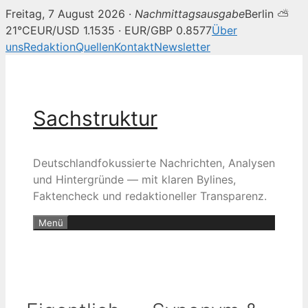
Freitag, 7 August 2026 ·
Nachmittagsausgabe
Berlin ⛅
21°C
EUR/USD 1.1535 · EUR/GBP 0.8577
Über
uns
Redaktion
Quellen
Kontakt
Newsletter
Zum
Inhalt
springen
Sachstruktur
Deutschlandfokussierte Nachrichten, Analysen
und Hintergründe — mit klaren Bylines,
Faktencheck und redaktioneller Transparenz.
Menü