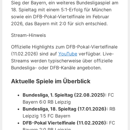
Sieg der Bayern, ein weiteres Bundesligaspiel am
18. Spieltag mit einem 5:1-Erfolg für München
sowie ein DFB-Pokal-Viertelfinale im Februar
2026, das Bayern mit 2:0 für sich entschied.
Stream-Hinweis
Offizielle Highlights zum DFB-Pokal-Viertelfinale
(11.02.2026) sind auf
YouTube
verfügbar. Live-
Streams werden typischerweise über offizielle
Bundesliga- oder DFB-Kanäle angeboten.
Aktuelle Spiele im Überblick
Bundesliga, 1. Spieltag (22.08.2025):
FC
Bayern 6:0 RB Leipzig
Bundesliga, 18. Spieltag (17.01.2026):
RB
Leipzig 1:5 FC Bayern
DFB-Pokal Viertelfinale (11.02.2026):
FC
Bayern 2:0 RB Leipzig