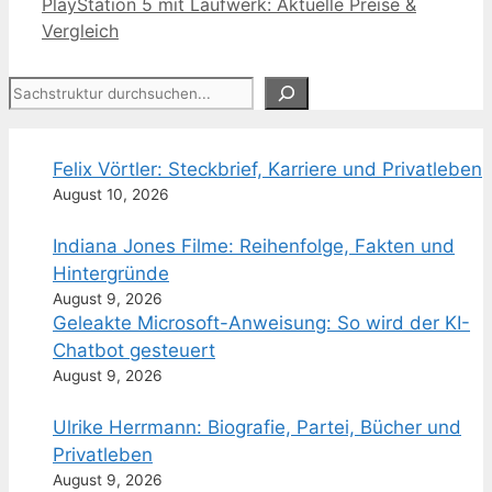
PlayStation 5 mit Laufwerk: Aktuelle Preise &
Vergleich
Suchen
Felix Vörtler: Steckbrief, Karriere und Privatleben
August 10, 2026
Indiana Jones Filme: Reihenfolge, Fakten und
Hintergründe
August 9, 2026
Geleakte Microsoft-Anweisung: So wird der KI-
Chatbot gesteuert
August 9, 2026
Ulrike Herrmann: Biografie, Partei, Bücher und
Privatleben
August 9, 2026