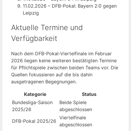
11.02.2026
– DFB-Pokal: Bayern 2:0 gegen
Leipzig
Aktuelle Termine und
Verfügbarkeit
Nach dem DFB-Pokal-Viertelfinale im Februar
2026 liegen keine weiteren bestätigten Termine
für Pflichtspiele zwischen beiden Teams vor. Die
Quellen fokussieren auf die bis dahin
ausgetragenen Begegnungen.
Kategorie
Status
Bundesliga-Saison
Beide Spiele
2025/26
abgeschlossen
Viertelfinale
DFB-Pokal 2025/26
abgeschlossen