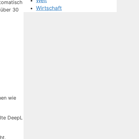
Welt
utomatisch
Wirtschaft
 über 30
nen wie
llte DeepL
ht.