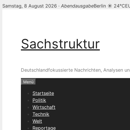
Samstag, 8 August 2026 ·
Abendausgabe
Berlin ☀ 24°C
E
Zum
Inhalt
springen
Sachstruktur
Deutschlandfokussierte Nachrichten, Analysen un
Menü
Startseite
Politik
Wirtschaft
Technik
Welt
Reportage