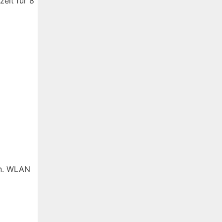
eit für 8
en. WLAN