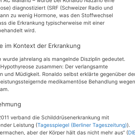
ei AC Mailand – wurde bei Ronaldo Nazário eine
ose) diagnostiziert (SRF (Schweizer Radio und
 dann zu wenig Hormone, was den Stoffwechsel
ss die Erkrankung typischerweise mit einer
ehandelt wird.
 im Kontext der Erkrankung
 wurde jahrelang als mangelnde Disziplin gedeutet.
er Hypothyreose zusammen: Der verlangsamte
n und Müdigkeit. Ronaldo selbst erklärte gegenüber de
e leistungssteigernde medikamentöse Behandlung wege
kam.
nehmung
 2011 verband die Schilddrüsenerkrankung mit
nder Leistung (
Tagesspiegel (Berliner Tageszeitung)
).
ermachen, aber der Körper hält das nicht mehr aus“ (
DI