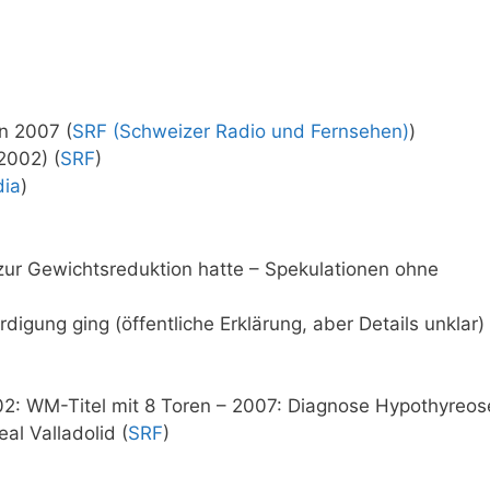
n 2007 (
SRF (Schweizer Radio und Fernsehen)
)
2002) (
SRF
)
dia
)
zur Gewichtsreduktion hatte – Spekulationen ohne
igung ging (öffentliche Erklärung, aber Details unklar)
002: WM-Titel mit 8 Toren – 2007: Diagnose Hypothyreos
eal Valladolid (
SRF
)