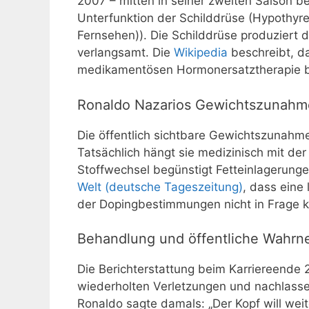
2007 – mitten in seiner zweiten Saison b
Unterfunktion der Schilddrüse (Hypothyre
Fernsehen)). Die Schilddrüse produziert
verlangsamt. Die
Wikipedia
beschreibt, da
medikamentösen Hormonersatztherapie b
Ronaldo Nazarios Gewichtszunahme
Die öffentlich sichtbare Gewichtszunahme
Tatsächlich hängt sie medizinisch mit d
Stoffwechsel begünstigt Fetteinlagerunge
Welt (deutsche Tageszeitung)
, dass ein
der Dopingbestimmungen nicht in Frage 
Behandlung und öffentliche Wahr
Die Berichterstattung beim Karriereende
wiederholten Verletzungen und nachlasse
Ronaldo sagte damals: „Der Kopf will weit