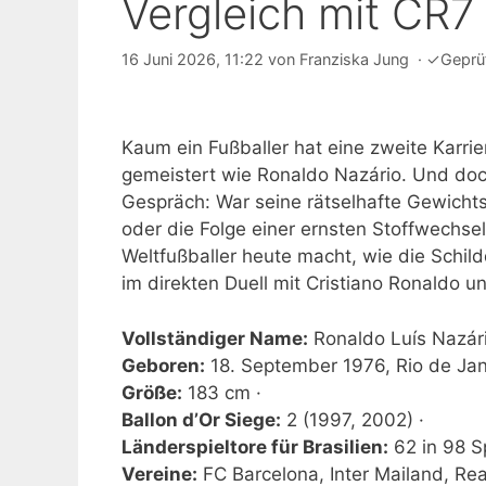
Vergleich mit CR7
16 Juni 2026, 11:22
von
Franziska Jung
·
✓
Geprü
Kaum ein Fußballer hat eine zweite Karri
gemeistert wie Ronaldo Nazário. Und doch
Gespräch: War seine rätselhafte Gewichtsz
oder die Folge einer ernsten Stoffwechsel
Weltfußballer heute macht, wie die Schil
im direkten Duell mit Cristiano Ronaldo u
Vollständiger Name:
Ronaldo Luís Nazári
Geboren:
18. September 1976, Rio de Jan
Größe:
183 cm ·
Ballon d’Or Siege:
2 (1997, 2002) ·
Länderspieltore für Brasilien:
62 in 98 Sp
Vereine:
FC Barcelona, Inter Mailand, Rea