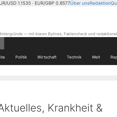
UR/USD 1.1535 · EUR/GBP 0.8577
Über uns
Redaktion
Qu
intergründe — mit klaren Bylines, Faktencheck und redaktionel
ite
Politik
Wirtschaft
Technik
Welt
Rep
Aktuelles, Krankheit &