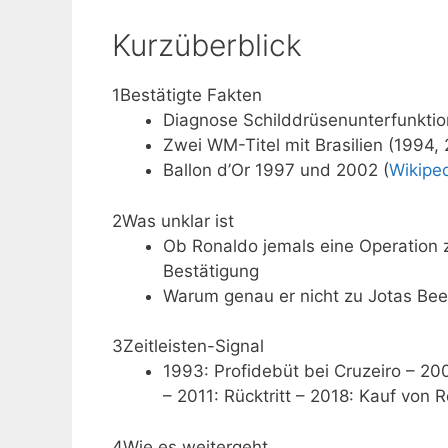
Kurzüberblick
1
Bestätigte Fakten
Diagnose Schilddrüsenunterfunktio
Zwei WM-Titel mit Brasilien (1994, 
Ballon d’Or 1997 und 2002 (
Wikipe
2
Was unklar ist
Ob Ronaldo jemals eine Operation 
Bestätigung
Warum genau er nicht zu Jotas Beerd
3
Zeitleisten-Signal
1993: Profidebüt bei Cruzeiro – 2
– 2011: Rücktritt – 2018: Kauf von R
4
Wie es weitergeht