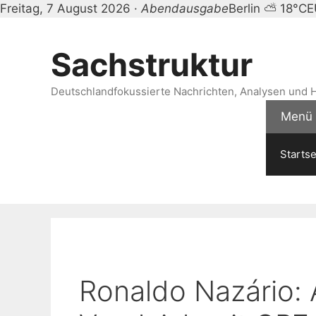
Freitag, 7 August 2026 ·
Abendausgabe
Berlin ⛅ 18°C
E
Zum
Inhalt
Sachstruktur
springen
Deutschlandfokussierte Nachrichten, Analysen und H
Menü
Startse
Ronaldo Nazário: 