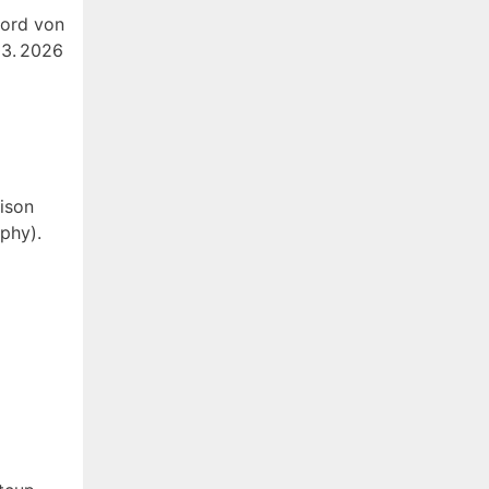
kord von
03. 2026
ison
phy).