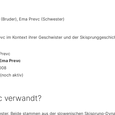
(Bruder), Ema Prevc (Schwester)
revc im Kontext ihrer Geschwister und der Skisprunggeschic
Prevc
Ema Prevc
008
 (noch aktiv)
c verwandt?
ster. Beide stammen aus der slowenischen Skisprung-Dyna