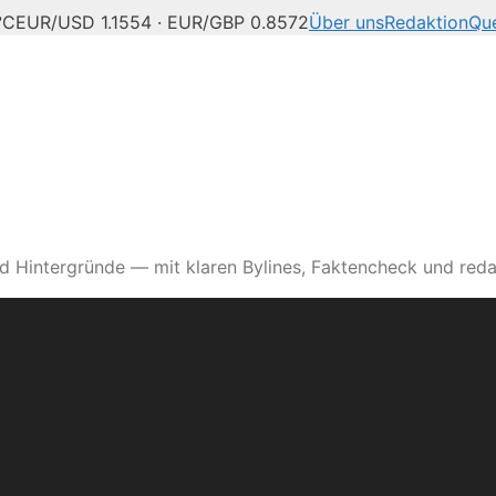
°C
EUR/USD 1.1554 · EUR/GBP 0.8572
Über uns
Redaktion
Que
d Hintergründe — mit klaren Bylines, Faktencheck und reda