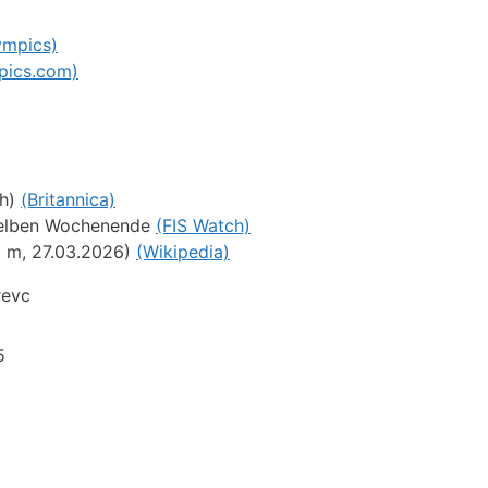
ympics)
pics.com)
ch)
(Britannica)
 selben Wochenende
(FIS Watch)
5 m, 27.03.2026)
(Wikipedia)
revc
5