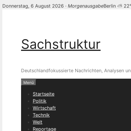
Donnerstag, 6 August 2026 ·
Morgenausgabe
Berlin ⛅ 22
Zum
Inhalt
springen
Sachstruktur
Deutschlandfokussierte Nachrichten, Analysen un
Menü
Startseite
Politik
Wirtschaft
Technik
Welt
Reportage