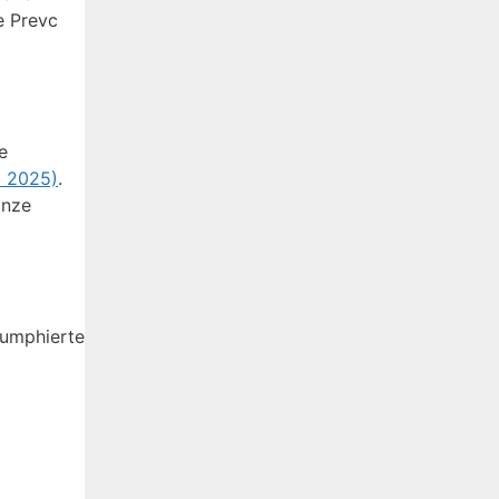
e Prevc
e
d 2025)
.
anze
iumphierte