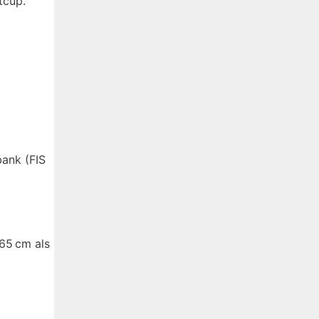
tcup.
bank (FIS
65 cm als